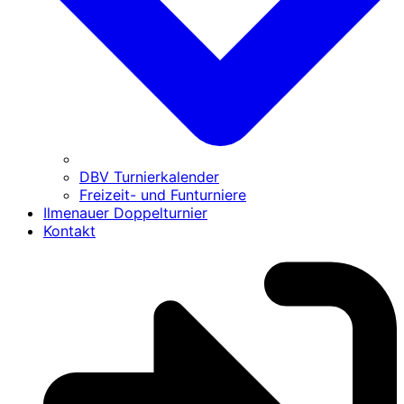
DBV Turnierkalender
Freizeit- und Funturniere
Ilmenauer Doppelturnier
Kontakt