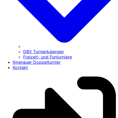
DBV Turnierkalender
Freizeit- und Funturniere
Ilmenauer Doppelturnier
Kontakt