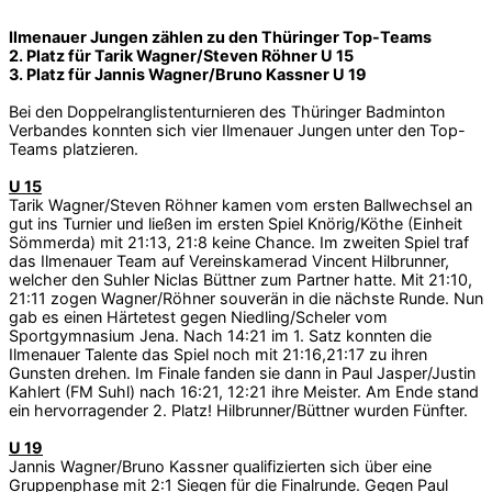
Ilmenauer Jungen zählen zu den Thüringer Top-Teams
2. Platz für Tarik Wagner/Steven Röhner U 15
3. Platz für Jannis Wagner/Bruno Kassner U 19
Bei den Doppelranglistenturnieren des Thüringer Badminton
Verbandes konnten sich vier Ilmenauer Jungen unter den Top-
Teams platzieren.
U 15
Tarik Wagner/Steven Röhner kamen vom ersten Ballwechsel an
gut ins Turnier und ließen im ersten Spiel Knörig/Köthe (Einheit
Sömmerda) mit 21:13, 21:8 keine Chance. Im zweiten Spiel traf
das Ilmenauer Team auf Vereinskamerad Vincent Hilbrunner,
welcher den Suhler Niclas Büttner zum Partner hatte. Mit 21:10,
21:11 zogen Wagner/Röhner souverän in die nächste Runde. Nun
gab es einen Härtetest gegen Niedling/Scheler vom
Sportgymnasium Jena. Nach 14:21 im 1. Satz konnten die
Ilmenauer Talente das Spiel noch mit 21:16,21:17 zu ihren
Gunsten drehen. Im Finale fanden sie dann in Paul Jasper/Justin
Kahlert (FM Suhl) nach 16:21, 12:21 ihre Meister. Am Ende stand
ein hervorragender 2. Platz! Hilbrunner/Büttner wurden Fünfter.
U 19
Jannis Wagner/Bruno Kassner qualifizierten sich über eine
Gruppenphase mit 2:1 Siegen für die Finalrunde. Gegen Paul