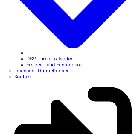
DBV Turnierkalender
Freizeit- und Funturniere
Ilmenauer Doppelturnier
Kontakt