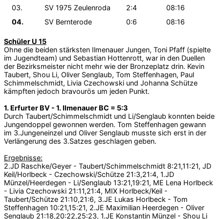
03.
SV 1975 Zeulenroda
2:4
08:16
04.
SV Bernterode
0:6
08:16
Schüler U 15
Ohne die beiden stärksten Ilmenauer Jungen, Toni Pfaff (spielte
im Jugendteam) und Sebastian Hottenrott, war in den Duellen
der Bezirksmeister nicht mehr wie der Bronzeplatz drin. Kevin
Taubert, Shou Li, Oliver Senglaub, Tom Steffenhagen, Paul
Schimmelschmidt, Livia Czechowski und Johanna Schütze
kämpften jedoch bravourös um jeden Punkt.
1. Erfurter BV - 1. Ilmenauer BC = 5:3
Durch Taubert/Schimmelschmidt und Li/Senglaub konnten beide
Jungendoppel gewonnen werden. Tom Steffenhagen gewann
im 3.Jungeneinzel und Oliver Senglaub musste sich erst in der
Verlängerung des 3.Satzes geschlagen geben.
Ergebnisse:
2.JD Raschke/Geyer - Taubert/Schimmelschmidt 8:21,11:21, JD
Keil/Horlbeck - Czechowski/Schütze 21:3,21:4, 1.JD
Münzel/Heerdegen - Li/Senglaub 13:21,19:21, ME Lena Horlbeck
- Livia Czechowski 21:11,21:4, MIX Horlbeck/Keil -
Taubert/Schütze 21:10,21:6, 3.JE Lukas Horlbeck - Tom
Steffenhagen 10:21,15:21, 2.JE Maximilian Heerdegen - Oliver
Senglaub 21:18,20:22,25:23, 1.JE Konstantin Münzel - Shou Li