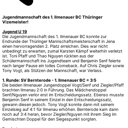
Jugendmannschaft des 1. Ilmenauer BC Thüringer
Vizemeister!
Jugend U 19
Die Jugendmannschaft des 1. Ilmenauer BC konnte zur
Endrunde der Thüringer Mannschaftsmeisterschaft in Jena
einen hervorragenden 2. Platz erreichen. Dies war nicht
unbedingt zu erwarten, zumal Karsten Kämpf weiterhin verletzt
ist. Toni Pfaff und Thao Nguyen rückten aus der
Schülermannschaft ins Jugendteam und Benjamin Senf feierte
nach langer Pause ein tolles Comeback. Auf Chris Ziegler sowie
Tony Vogt, als Stützen der Mannschaft, war Verlass.
1. Runde: SV Bernterode - 1. Ilmenauer BC = 3:5
Die beiden Ilmenauer Jungendoppel Vogt/Senf und Ziegler/Pfaff
brachten Ilmenau 2:0 in Führung. Das Mädchendoppel
Senf/Nguyen verlor erst im Entscheidungssatz. Ebenso musste
Benjamin Senf in seinem Einzel in den Entscheidungssatz,
gewann diesen jedoch. Tony Vogt konnte dann mit seinem
Einzelsieg auf 4:1 für Ilmenau erhöhen. Bernterode kam dann
noch auf 3:4 heran, bevor Ziegler/Nguyen mit ihrem Sieg im
Gemischten Doppel für den Siegespunkt sorgten.