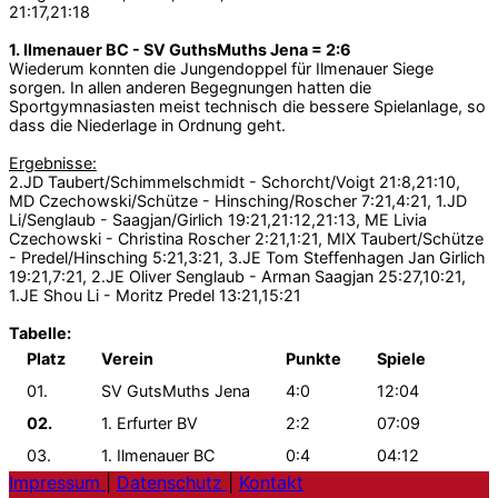
21:17,21:18
1. Ilmenauer BC - SV GuthsMuths Jena = 2:6
Wiederum konnten die Jungendoppel für Ilmenauer Siege
sorgen. In allen anderen Begegnungen hatten die
Sportgymnasiasten meist technisch die bessere Spielanlage, so
dass die Niederlage in Ordnung geht.
Ergebnisse:
2.JD Taubert/Schimmelschmidt - Schorcht/Voigt 21:8,21:10,
MD Czechowski/Schütze - Hinsching/Roscher 7:21,4:21, 1.JD
Li/Senglaub - Saagjan/Girlich 19:21,21:12,21:13, ME Livia
Czechowski - Christina Roscher 2:21,1:21, MIX Taubert/Schütze
- Predel/Hinsching 5:21,3:21, 3.JE Tom Steffenhagen Jan Girlich
19:21,7:21, 2.JE Oliver Senglaub - Arman Saagjan 25:27,10:21,
1.JE Shou Li - Moritz Predel 13:21,15:21
Tabelle:
Platz
Verein
Punkte
Spiele
01.
SV GutsMuths Jena
4:0
12:04
02.
1. Erfurter BV
2:2
07:09
03.
1. Ilmenauer BC
0:4
04:12
Impressum
|
Datenschutz
|
Kontakt