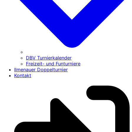
DBV Turnierkalender
Freizeit- und Funturniere
Ilmenauer Doppelturnier
Kontakt