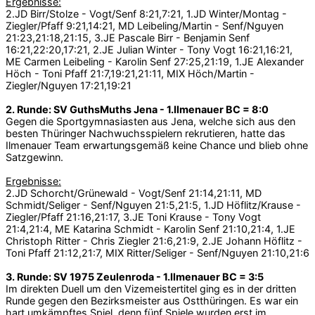
Ergebnisse:
2.JD Birr/Stolze - Vogt/Senf 8:21,7:21, 1.JD Winter/Montag -
Ziegler/Pfaff 9:21,14:21, MD Leibeling/Martin - Senf/Nguyen
21:23,21:18,21:15, 3.JE Pascale Birr - Benjamin Senf
16:21,22:20,17:21, 2.JE Julian Winter - Tony Vogt 16:21,16:21,
ME Carmen Leibeling - Karolin Senf 27:25,21:19, 1.JE Alexander
Höch - Toni Pfaff 21:7,19:21,21:11, MIX Höch/Martin -
Ziegler/Nguyen 17:21,19:21
2. Runde: SV GuthsMuths Jena - 1.Ilmenauer BC = 8:0
Gegen die Sportgymnasiasten aus Jena, welche sich aus den
besten Thüringer Nachwuchsspielern rekrutieren, hatte das
Ilmenauer Team erwartungsgemäß keine Chance und blieb ohne
Satzgewinn.
Ergebnisse:
2.JD Schorcht/Grünewald - Vogt/Senf 21:14,21:11, MD
Schmidt/Seliger - Senf/Nguyen 21:5,21:5, 1.JD Höflitz/Krause -
Ziegler/Pfaff 21:16,21:17, 3.JE Toni Krause - Tony Vogt
21:4,21:4, ME Katarina Schmidt - Karolin Senf 21:10,21:4, 1.JE
Christoph Ritter - Chris Ziegler 21:6,21:9, 2.JE Johann Höflitz -
Toni Pfaff 21:12,21:7, MIX Ritter/Seliger - Senf/Nguyen 21:10,21:6
3. Runde: SV 1975 Zeulenroda - 1.Ilmenauer BC = 3:5
Im direkten Duell um den Vizemeistertitel ging es in der dritten
Runde gegen den Bezirksmeister aus Ostthüringen. Es war ein
hart umkämpftes Spiel, denn fünf Spiele wurden erst im