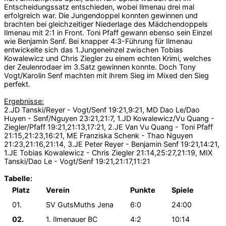
Entscheidungssatz entschieden, wobei Ilmenau drei mal
erfolgreich war. Die Jungendoppel konnten gewinnen und
brachten bei gleichzeitiger Niederlage des Mädchendoppels
Ilmenau mit 2:1 in Front. Toni Pfaff gewann ebenso sein Einzel
wie Benjamin Senf. Bei knapper 4:3-Führung für Ilmenau
entwickelte sich das 1.Jungeneinzel zwischen Tobias
Kowalewicz und Chris Ziegler zu einem echten Krimi, welches
der Zeulenrodaer im 3.Satz gewinnen konnte. Doch Tony
Vogt/Karolin Senf machten mit ihrem Sieg im Mixed den Sieg
perfekt.
Ergebnisse:
2.JD Tanski/Reyer - Vogt/Senf 19:21,9:21, MD Dao Le/Dao
Huyen - Senf/Nguyen 23:21,21:7, 1.JD Kowalewicz/Vu Quang -
Ziegler/Pfaff 19:21,21:13,17:21, 2.JE Van Vu Quang - Toni Pfaff
21:15,21:23,16:21, ME Franziska Schenk - Thao Nguyen
21:23,21:16,21:14, 3.JE Peter Reyer - Benjamin Senf 19:21,14:21,
1.JE Tobias Kowalewicz - Chris Ziegler 21:14,25:27,21:19, MIX
Tanski/Dao Le - Vogt/Senf 19:21,21:17,11:21
Tabelle:
Platz
Verein
Punkte
Spiele
01.
SV GutsMuths Jena
6:0
24:00
02.
1. Ilmenauer BC
4:2
10:14