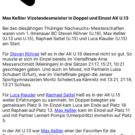
Max Keßler Vizelandesmeister in Doppel und Einzel AK U.13
Bei den diesjährigen Thüringer Nachwuchs-Meisterschaften
waren vom 1. Ilmenauer BC Steven Röhner (U.19), Max Keßler
(U.13 und U.15), Raphael Sattel (U.15) und Luca Klauder (U.15)
am Start.
Für
Steven Röhner
lief es in der AK U.19 diesmal nicht so gut. So
musste er sich im Einzel bereits im Viertelfinale Arne
Messerschmidt (Meiningen) in drei Sätzen 21:17, 15:21, 10:21
geschlagen geben. Und auch im Mixed, mit Partnerin Luisa
Schubert (Erfurt), war im Viertelfinale gegen die Jenaer
Sportgymnasiasten Moritz Scheler/Lea Kämnitz mit 13:21, 21:19,
13:21 Schluss.
Für
Luca Klauder
und
Raphael Sattel
hieß es in der AK U.15
weiter Erfahrungen zu sammeln. Im Doppel belegten sie
gemeinsam Platz 9. Im Einzel kam Luca am Ende auf Platz 18
und Raphael auf Platz 13.
Max Keßler
kam im Einzel auf Platz 11
und mit Partner Lennert Pompe (Unterpörlitz) immerhin auf Platz
5.
In der AK U.13 war
Max Keßler
einer der Favoriten für die