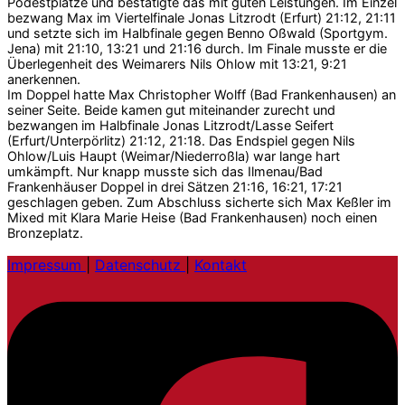
Podestplätze und bestätigte das mit guten Leistungen. Im Einzel
bezwang Max im Viertelfinale Jonas Litzrodt (Erfurt) 21:12, 21:11
und setzte sich im Halbfinale gegen Benno Oßwald (Sportgym.
Jena) mit 21:10, 13:21 und 21:16 durch. Im Finale musste er die
Überlegenheit des Weimarers Nils Ohlow mit 13:21, 9:21
anerkennen.
Im Doppel hatte Max Christopher Wolff (Bad Frankenhausen) an
seiner Seite. Beide kamen gut miteinander zurecht und
bezwangen im Halbfinale Jonas Litzrodt/Lasse Seifert
(Erfurt/Unterpörlitz) 21:12, 21:18. Das Endspiel gegen Nils
Ohlow/Luis Haupt (Weimar/Niederroßla) war lange hart
umkämpft. Nur knapp musste sich das Ilmenau/Bad
Frankenhäuser Doppel in drei Sätzen 21:16, 16:21, 17:21
geschlagen geben. Zum Abschluss sicherte sich Max Keßler im
Mixed mit Klara Marie Heise (Bad Frankenhausen) noch einen
Bronzeplatz.
Impressum
|
Datenschutz
|
Kontakt