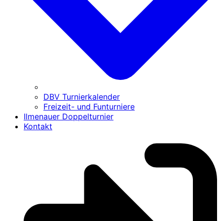
DBV Turnierkalender
Freizeit- und Funturniere
Ilmenauer Doppelturnier
Kontakt