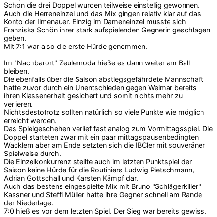
Schon die drei Doppel wurden teilweise einstellig gewonnen.
Auch die Herreneinzel und das Mix gingen relativ klar auf das
Konto der Ilmenauer. Einzig im Dameneinzel musste sich
Franziska Schön ihrer stark aufspielenden Gegnerin geschlagen
geben.
Mit 7:1 war also die erste Hürde genommen.
Im "Nachbarort" Zeulenroda hieße es dann weiter am Ball
bleiben.
Die ebenfalls über die Saison abstiegsgefährdete Mannschaft
hatte zuvor durch ein Unentschieden gegen Weimar bereits
ihren Klassenerhalt gesichert und somit nichts mehr zu
verlieren.
Nichtsdestotrotz sollten natürlich so viele Punkte wie möglich
erreicht werden.
Das Spielgeschehen verlief fast analog zum Vormittagsspiel. Die
Doppel starteten zwar mit ein paar mittagspausenbedingten
Wacklern aber am Ende setzten sich die IBCler mit souveräner
Spielweise durch.
Die Einzelkonkurrenz stellte auch im letzten Punktspiel der
Saison keine Hürde für die Routiniers Ludwig Pietschmann,
Adrian Gottschall und Karsten Kämpf dar.
Auch das bestens eingespielte Mix mit Bruno "Schlägerkiller"
Kassner und Steffi Müller hatte ihre Gegner schnell am Rande
der Niederlage.
7:0 hieß es vor dem letzten Spiel. Der Sieg war bereits gewiss.