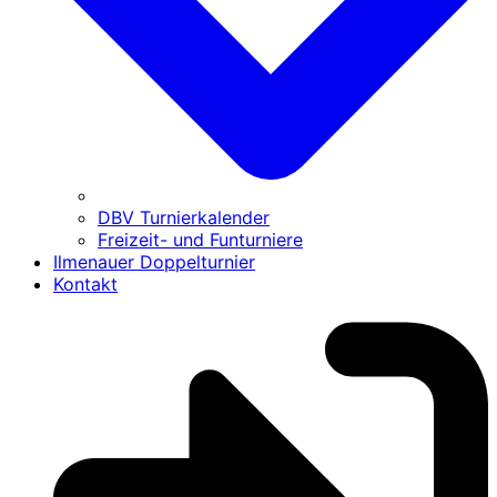
DBV Turnierkalender
Freizeit- und Funturniere
Ilmenauer Doppelturnier
Kontakt