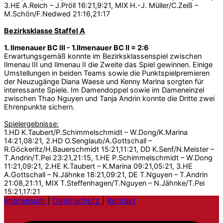
3.HE A.Reich – J.Pröll 16:21,9:21, MIX H.-J. Müller/C.Zeiß –
M.Schön/F.Nedwed 21:16,21:17
Bezirksklasse Staffel A
1. Ilmenauer BC III - 1.Ilmenauer BC II = 2:6
Erwartungsgemäß konnte im Bezirksklassenspiel zwischen
Ilmenau III und Ilmenau II die Zweite das Spiel gewinnen. Einige
Umstellungen in beiden Teams sowie die Punktspielpremieren
der Neuzugänge Diana Waese und Kenny Marina sorgten für
interessante Spiele. Im Damendoppel sowie im Dameneinzel
zwischen Thao Nguyen und Tanja Andrin konnte die Dritte zwei
Ehrenpunkte sichern.
Spielergebnisse:
1.HD K.Taubert/P.Schimmelschmidt – W.Dong/K.Marina
14:21,08:21, 2.HD O.Senglaub/A.Gottschall –
R.Göckeritz/H.Bauerschmidt 15:21,11:21, DD K.Senf/N.Meister –
T.Andrin/T.Pei 23:21,21:15, 1.HE P.Schimmelschmidt – W.Dong
11:21,09:21, 2.HE K.Taubert – K.Marina 09:21,05:21, 3.HE
A.Gottschall – N.Jähnke 18:21,09:21, DE T.Nguyen – T.Andrin
21:08,21:11, MIX T.Steffenhagen/T.Nguyen – N.Jähnke/T.Pei
15:21,17:21
Impressum
|
Datenschutz
|
Kontakt