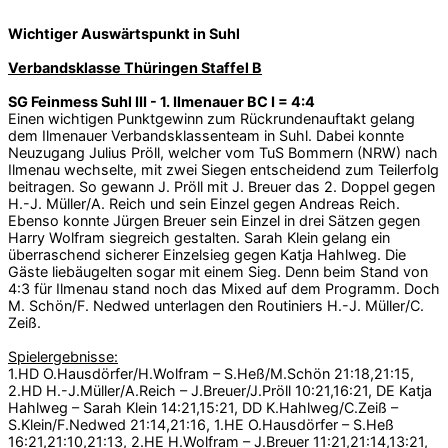
Wichtiger Auswärtspunkt in Suhl
Verbandsklasse Thüringen Staffel B
SG Feinmess Suhl III - 1. Ilmenauer BC I = 4:4
Einen wichtigen Punktgewinn zum Rückrundenauftakt gelang
dem Ilmenauer Verbandsklassenteam in Suhl. Dabei konnte
Neuzugang Julius Pröll, welcher vom TuS Bommern (NRW) nach
Ilmenau wechselte, mit zwei Siegen entscheidend zum Teilerfolg
beitragen. So gewann J. Pröll mit J. Breuer das 2. Doppel gegen
H.-J. Müller/A. Reich und sein Einzel gegen Andreas Reich.
Ebenso konnte Jürgen Breuer sein Einzel in drei Sätzen gegen
Harry Wolfram siegreich gestalten. Sarah Klein gelang ein
überraschend sicherer Einzelsieg gegen Katja Hahlweg. Die
Gäste liebäugelten sogar mit einem Sieg. Denn beim Stand von
4:3 für Ilmenau stand noch das Mixed auf dem Programm. Doch
M. Schön/F. Nedwed unterlagen den Routiniers H.-J. Müller/C.
Zeiß.
Spielergebnisse:
1.HD O.Hausdörfer/H.Wolfram – S.Heß/M.Schön 21:18,21:15,
2.HD H.-J.Müller/A.Reich – J.Breuer/J.Pröll 10:21,16:21, DE Katja
Hahlweg – Sarah Klein 14:21,15:21, DD K.Hahlweg/C.Zeiß –
S.Klein/F.Nedwed 21:14,21:16, 1.HE O.Hausdörfer – S.Heß
16:21,21:10,21:13, 2.HE H.Wolfram – J.Breuer 11:21,21:14,13:21,