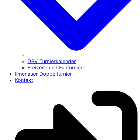
DBV Turnierkalender
Freizeit- und Funturniere
Ilmenauer Doppelturnier
Kontakt