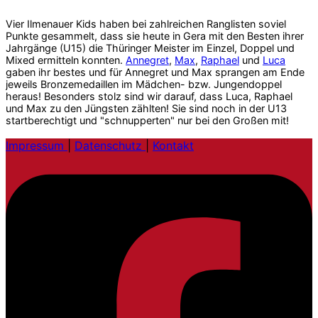
Vier Ilmenauer Kids haben bei zahlreichen Ranglisten soviel
Punkte gesammelt, dass sie heute in Gera mit den Besten ihrer
Jahrgänge (U15) die Thüringer Meister im Einzel, Doppel und
Mixed ermitteln konnten.
Annegret
,
Max
,
Raphael
und
Luca
gaben ihr bestes und für Annegret und Max sprangen am Ende
jeweils Bronzemedaillen im Mädchen- bzw. Jungendoppel
heraus! Besonders stolz sind wir darauf, dass Luca, Raphael
und Max zu den Jüngsten zählten! Sie sind noch in der U13
startberechtigt und "schnupperten" nur bei den Großen mit!
Impressum
|
Datenschutz
|
Kontakt