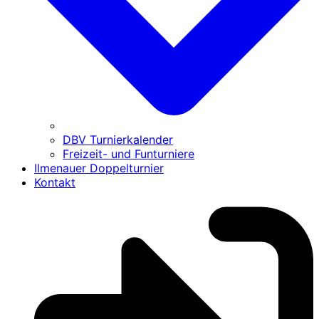
DBV Turnierkalender
Freizeit- und Funturniere
Ilmenauer Doppelturnier
Kontakt