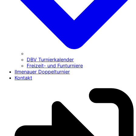
DBV Turnierkalender
Freizeit- und Funturniere
Ilmenauer Doppelturnier
Kontakt