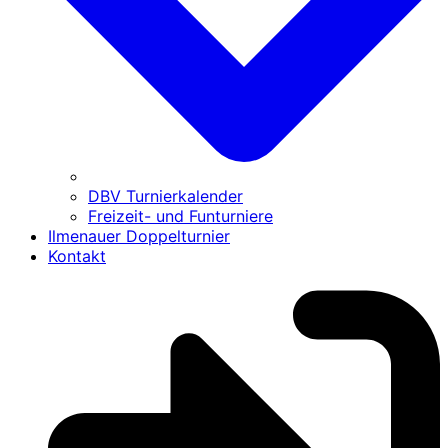
DBV Turnierkalender
Freizeit- und Funturniere
Ilmenauer Doppelturnier
Kontakt