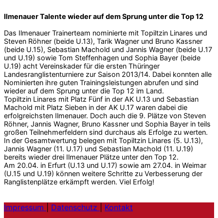
Ilmenauer Talente wieder auf dem Sprung unter die Top 12
Das Ilmenauer Trainerteam nominierte mit Topiltzin Linares und
Steven Röhner (beide U.13), Tarik Wagner und Bruno Kassner
(beide U.15), Sebastian Machold und Jannis Wagner (beide U.17
und U.19) sowie Tom Steffenhagen und Sophia Bayer (beide
U.19) acht Vereinskader für die ersten Thüringer
Landesranglistenturniere zur Saison 2013/14. Dabei konnten alle
Nominierten ihre guten Trainingsleistungen abrufen und sind
wieder auf dem Sprung unter die Top 12 im Land.
Topiltzin Linares mit Platz Fünf in der AK U.13 und Sebastian
Machold mit Platz Sieben in der AK U.17 waren dabei die
erfolgreichsten Ilmenauer. Doch auch die 9. Plätze von Steven
Röhner, Jannis Wagner, Bruno Kassner und Sophia Bayer in teils
großen Teilnehmerfeldern sind durchaus als Erfolge zu werten.
In der Gesamtwertung belegen mit Topiltzin Linares (5. U.13),
Jannis Wagner (11. U.17) und Sebastian Machold (11. U.19)
bereits wieder drei Ilmenauer Plätze unter den Top 12.
Am 20.04. in Erfurt (U.13 und U.17) sowie am 27.04. in Weimar
(U.15 und U.19) können weitere Schritte zu Verbesserung der
Ranglistenplätze erkämpft werden. Viel Erfolg!
Impressum
|
Datenschutz
|
Kontakt