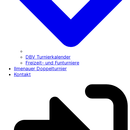
DBV Turnierkalender
Freizeit- und Funturniere
Ilmenauer Doppelturnier
Kontakt