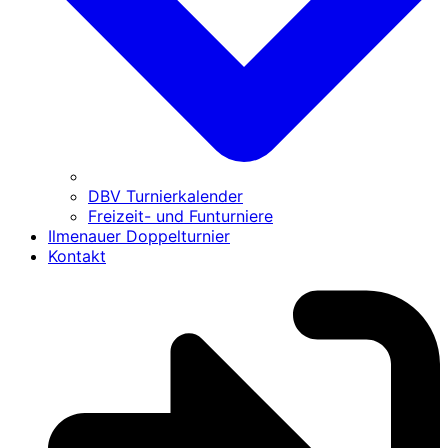
DBV Turnierkalender
Freizeit- und Funturniere
Ilmenauer Doppelturnier
Kontakt