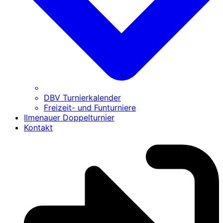
DBV Turnierkalender
Freizeit- und Funturniere
Ilmenauer Doppelturnier
Kontakt