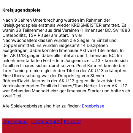
Kreisjugendspiele
Nach 9 Jahren Unterbrechung wurden im Rahmen der
Kreisjugendspiele erstmals wieder KREISMEISTER ermittelt. Es
waren 38 Teilnehmer aus drei Vereinen (1.Ilmenauer BC, SV 1880
Unterpörlitz, TSV Plaue) am Start. In vier
Nachwuchsaltersklassen wurden die Sieger im Einzel und
Doppel ermittelt. Es wurden insgesamt 14 Disziplinen
ausgetragen, dabei konnten Ilmenauer Aktive 6 Titel holen. In
der AK U.13 gingen dabei alle Titel an den 1.Ilmenauer BC. Im
teilnehmerstärksten Feld -dem Jungeneinzel U.13 - konnte sich
Topiltzin Linares sicher durchsetzen. Pearl Kohnert konnte bei
ihrer Turnierpremiere gleich den Titel in der AK U.13 erkämpfen.
Eine Überraschung war der Doppelsieg von Steven
Röhner/David Jacobs in der AK U.13 gegen die favorisierten
Vereinskameraden Topiltzin Linares/Tom Nädler. In der AK U.17
war Sebastian Machold einziger Ilmenauer Starter und holte sich
zwei Titel.
Alle Spielergebnisse sind hier zu finden:
Ergebnisse
Impressum
|
Datenschutz
|
Kontakt