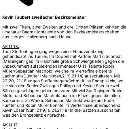
Kevin Taubert zweifacher Bezirksmeister
Mit zwei Titeln, zwei Zweiten und drei Dritten Plätzen kehrten die
Ilmenauer Badmintontalente von den Bezirksmeisterschaften
aus Herges-Hallenberg nach Hause.
AK U 13:
Tom Steffenhagen ging wegen einer Handverletzung
gehandicapt ins Turnier. Im Doppel mit Partner Martin Schmidt
(Meiningen) gab im Halbfinale große Schwierigkeiten gegen die
unbekümmert aufspielenden Ilmenauer U 11-Talente Robin
Müller/Sebastian Machold, welche im Viertelfinale bereits
Lachmuth/Günther (Meiningen,21:9,21:14) ausschalteten. Mit
22:20, 21:18 zogen Steffenhagen/Schmidt ins Endspiel ein, wo
sie sich den Suhler Zwillingen Philipp und Kevin Löser in zwei
Sätzen geschlagen geben mussten.Mit viel Spaß gingen Robin
Müller und Sebastian Machold auch im Einzel gegen die ältere
Konkurrenz zu Werke. Sebastian Machold wurde am Ende
Fünfter und Robin Müller konnte im Viertelfinale überraschend
Kevin Löser (Suhl,21:9,16:21,21:18) in drei Sätzen ausschalten,
was den Bronzeplatz einbrachte.
AK U 17: