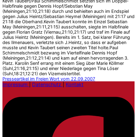
Kevin Taubert/Paul Schimmelschmidt setzten sich im Doppel-
Halbfinale gegen Dennis Hopf/Sebstian May
(Meiningen,21:10,21:18) durch und behielten auch im Endspiel
gegen Julius Heintz/Sebastian Heymel (Meiningen) mit 21:17 und
21:18 die Oberhand.Kevin Taubert konnte im Einzel Sebastian
May (Meiningen,21:11,21:15) ausschalten, siegte im Halbfinale
gegen Florian Gratz (Viernau,21:10,21:17) und traf im Finale auf
Julius Heintz (Meiningen). Bereits im 1. Satz, bei klarer Führung
des Ilmenauers, verletzte sich J.Heintz, so dass er aufgeben
musste und Kevin Taubert seinen zweiten Titel holte.Paul
Schimmelschmidt bezwang im Viertelfinale Dennis Hopf
(Meiningen,21:12,21:14) und kam auf einen hervorragenden 3.
Platz. Karolin Senf errang mit einem Sieg über Marie Köllmer
(Suhl,21:16,21:15) und einer Niederlage gegen Tina Löser
(Suhl,18:21,12:21) den Vizemeistertitel.
Presseartikel im Freien Wort vom 22.09.2007
Impressum
|
Datenschutz
|
Kontakt