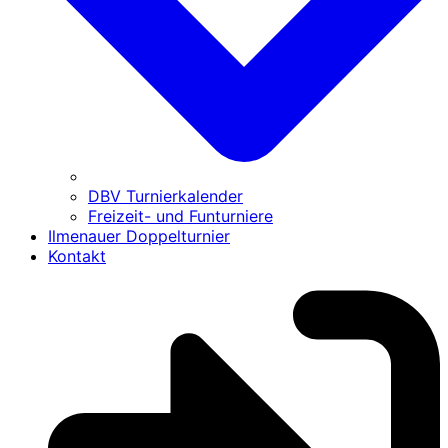
DBV Turnierkalender
Freizeit- und Funturniere
Ilmenauer Doppelturnier
Kontakt