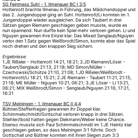
SG Feinmess Suhl - 1. Ilmenauer BC I 3:5
Hottenrott brachte Ilmenau in Führung, das Mädchendoppel und
das 2. Jungendoppel ging an Suhl. Hottenrott/Li konnten im 1.
Jungendoppel wieder ausgleichen. Da sich Taubert in drei
Sätzen gegen Riemann geschlagen geben musste, wurde es
nun spannend. Nun durfte kein Spiel mehr verloren gehen. Li und
Nguyen gewannen ihre Einzel klar. Das Mixed Senglaub/Nguyen
verlor den 1.Satz gegen Weißbrodt/Simon, konnte aber das Spiel
noch drehen und den knappen Sieg sichern.
Ergebnisse:
1.JE Rißeler - Hottenrott 14:21, 18:21; 2.JD Riemann/Löser -
Taubert/Senglaub 21:13, 21:18; MD Simon/Müller -
Czechowski/Schütze 21:10, 21:08; 1.JD Rißeler/Weißbrodt -
Hottenrott/Li 18:21, 15:21; 2.JE Riemann - Taubert 11:21, 21:15,
21:18; ME Müller - Nguyen 10:21, 06:21; 3.JE Löser - Li 13:21,
06:21; MIX Weißbrodt/Simon - Senglaub/Nguyen 21:16, 17:21,
16:21
TSV Meiningen - 1. Ilmenauer BC II 4:4
Büttner/Steffenhagen gewannen ihr Doppel klar.
Schimmelschmidt/Gottschal verloren knapp in drei Sätzen.
Stiehler/Ibold hatten gegen Diekmann/Weber keine Chance.
Ebenso musste sich Paul Schimmelschmidt im 1.JE Heintz klar
geschlagen geben, so dass Meiningen 3:1 führte. Doch
Gottschall und Büttner konnten mit ihren Siegen zum 3:3