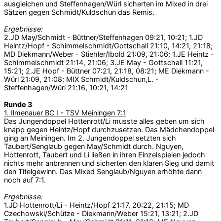
ausgleichen und Steffenhagen/Würl sicherten im Mixed in drei
Sätzen gegen Schmidt/Kuldschun das Remis.
Ergebnisse:
2.JD May/Schmidt - Büttner/Steffenhagen 09:21, 10:21; 1.JD
Heintz/Hopf - Schimmelschmidt/Gottschall 21:10, 14:21, 21:18;
MD Diekmann/Weber - Stiehler/Ibold 21:09, 21:06; 1.JE Heintz -
Schimmelschmidt 21:14, 21:06; 3.JE May - Gottschall 11:21,
15:21; 2.JE Hopf - Büttner 07:21, 21:18, 08:21; ME Diekmann -
Würl 21:09, 21:08; MIX Schmidt/Kuldschun,L. -
Steffenhagen/Würl 21:16, 10:21, 14:21
Runde 3
1. Ilmenauer BC I - TSV Meiningen 7:1
Das Jungendoppel Hottenrott/Li musste alles geben um sich
knapp gegen Heintz/Hopf durchzusetzen. Das Mädchendoppel
ging an Meiningen. Im 2. Jungendoppel setzten sich
Taubert/Senglaub gegen May/Schmidt durch. Nguyen,
Hottenrott, Taubert und Li ließen in ihren Einzelspielen jedoch
nichts mehr anbrennen und sicherten den klaren Sieg und damit
den Titelgewinn. Das Mixed Senglaub/Nguyen erhöhte dann
noch auf 7:1.
Ergebnisse:
1.JD Hottenrott/Li - Heintz/Hopf 21:17, 20:22, 21:15; MD
Czechowski/Schütze - Diekmann/Weber 15:21, 13:21; 2.JD