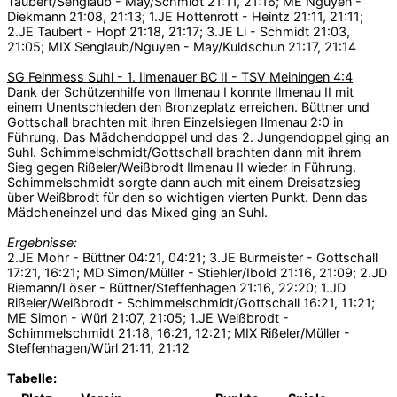
Taubert/Senglaub - May/Schmidt 21:11, 21:16; ME Nguyen -
Diekmann 21:08, 21:13; 1.JE Hottenrott - Heintz 21:11, 21:11;
2.JE Taubert - Hopf 21:18, 21:17; 3.JE Li - Schmidt 21:03,
21:05; MIX Senglaub/Nguyen - May/Kuldschun 21:17, 21:14
SG Feinmess Suhl - 1. Ilmenauer BC II - TSV Meiningen 4:4
Dank der Schützenhilfe von Ilmenau I konnte Ilmenau II mit
einem Unentschieden den Bronzeplatz erreichen. Büttner und
Gottschall brachten mit ihren Einzelsiegen Ilmenau 2:0 in
Führung. Das Mädchendoppel und das 2. Jungendoppel ging an
Suhl. Schimmelschmidt/Gottschall brachten dann mit ihrem
Sieg gegen Rißeler/Weißbrodt Ilmenau II wieder in Führung.
Schimmelschmidt sorgte dann auch mit einem Dreisatzsieg
über Weißbrodt für den so wichtigen vierten Punkt. Denn das
Mädcheneinzel und das Mixed ging an Suhl.
Ergebnisse:
2.JE Mohr - Büttner 04:21, 04:21; 3.JE Burmeister - Gottschall
17:21, 16:21; MD Simon/Müller - Stiehler/Ibold 21:16, 21:09; 2.JD
Riemann/Löser - Büttner/Steffenhagen 21:16, 22:20; 1.JD
Rißeler/Weißbrodt - Schimmelschmidt/Gottschall 16:21, 11:21;
ME Simon - Würl 21:07, 21:05; 1.JE Weißbrodt -
Schimmelschmidt 21:18, 16:21, 12:21; MIX Rißeler/Müller -
Steffenhagen/Würl 21:11, 21:12
Tabelle: