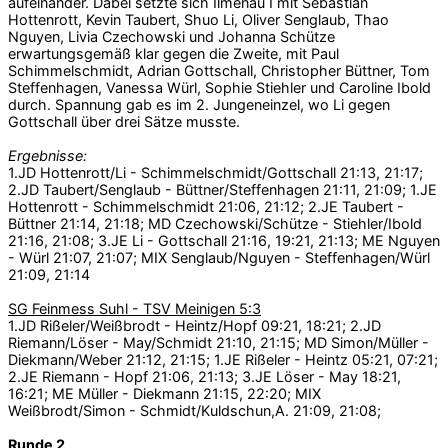
aufeinander. Dabei setzte sich Ilmenau I mit Sebastian
Hottenrott, Kevin Taubert, Shuo Li, Oliver Senglaub, Thao
Nguyen, Livia Czechowski und Johanna Schütze
erwartungsgemäß klar gegen die Zweite, mit Paul
Schimmelschmidt, Adrian Gottschall, Christopher Büttner, Tom
Steffenhagen, Vanessa Würl, Sophie Stiehler und Caroline Ibold
durch. Spannung gab es im 2. Jungeneinzel, wo Li gegen
Gottschall über drei Sätze musste.
Ergebnisse:
1.JD Hottenrott/Li - Schimmelschmidt/Gottschall 21:13, 21:17;
2.JD Taubert/Senglaub - Büttner/Steffenhagen 21:11, 21:09; 1.JE
Hottenrott - Schimmelschmidt 21:06, 21:12; 2.JE Taubert -
Büttner 21:14, 21:18; MD Czechowski/Schütze - Stiehler/Ibold
21:16, 21:08; 3.JE Li - Gottschall 21:16, 19:21, 21:13; ME Nguyen
- Würl 21:07, 21:07; MIX Senglaub/Nguyen - Steffenhagen/Würl
21:09, 21:14
SG Feinmess Suhl - TSV Meinigen 5:3
1.JD Rißeler/Weißbrodt - Heintz/Hopf 09:21, 18:21; 2.JD
Riemann/Löser - May/Schmidt 21:10, 21:15; MD Simon/Müller -
Diekmann/Weber 21:12, 21:15; 1.JE Rißeler - Heintz 05:21, 07:21;
2.JE Riemann - Hopf 21:06, 21:13; 3.JE Löser - May 18:21,
16:21; ME Müller - Diekmann 21:15, 22:20; MIX
Weißbrodt/Simon - Schmidt/Kuldschun,A. 21:09, 21:08;
Runde 2