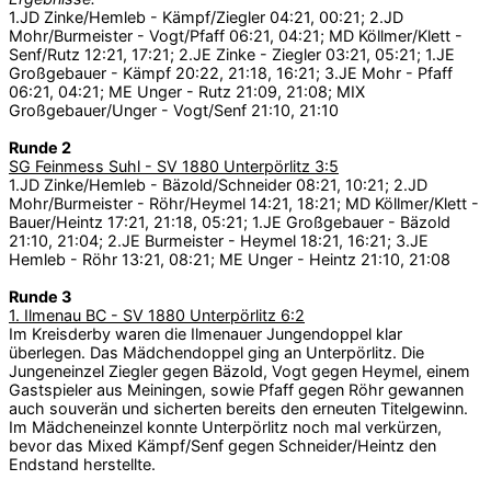
1.JD Zinke/Hemleb - Kämpf/Ziegler 04:21, 00:21; 2.JD
Mohr/Burmeister - Vogt/Pfaff 06:21, 04:21; MD Köllmer/Klett -
Senf/Rutz 12:21, 17:21; 2.JE Zinke - Ziegler 03:21, 05:21; 1.JE
Großgebauer - Kämpf 20:22, 21:18, 16:21; 3.JE Mohr - Pfaff
06:21, 04:21; ME Unger - Rutz 21:09, 21:08; MIX
Großgebauer/Unger - Vogt/Senf 21:10, 21:10
Runde 2
SG Feinmess Suhl - SV 1880 Unterpörlitz 3:5
1.JD Zinke/Hemleb - Bäzold/Schneider 08:21, 10:21; 2.JD
Mohr/Burmeister - Röhr/Heymel 14:21, 18:21; MD Köllmer/Klett -
Bauer/Heintz 17:21, 21:18, 05:21; 1.JE Großgebauer - Bäzold
21:10, 21:04; 2.JE Burmeister - Heymel 18:21, 16:21; 3.JE
Hemleb - Röhr 13:21, 08:21; ME Unger - Heintz 21:10, 21:08
Runde 3
1. Ilmenau BC - SV 1880 Unterpörlitz 6:2
Im Kreisderby waren die Ilmenauer Jungendoppel klar
überlegen. Das Mädchendoppel ging an Unterpörlitz. Die
Jungeneinzel Ziegler gegen Bäzold, Vogt gegen Heymel, einem
Gastspieler aus Meiningen, sowie Pfaff gegen Röhr gewannen
auch souverän und sicherten bereits den erneuten Titelgewinn.
Im Mädcheneinzel konnte Unterpörlitz noch mal verkürzen,
bevor das Mixed Kämpf/Senf gegen Schneider/Heintz den
Endstand herstellte.