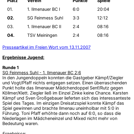
Platz
Verein
Punkte
Spiele
01.
1. Ilmenauer BC I
6:0
20:04
02.
SG Feinmess Suhl
3:3
12:12
03.
1. Ilmenauer BC II
2:4
08:16
04.
TSV Meiningen
2:4
08:16
Presseartikel im Freien Wort vom 13.11.2007
Ergebnisse Jugend:
Runde 1
SG Feinmess Suhl - 1. Ilmenauer BC 2:6
In den Jungendoppeln konnten die Gastgeber Kämpf/Ziegler
und Vogt/Pfaff nichts entgegen setzen. Einen überraschenden
Punkt holte das Ilmenauer Mädchendoppel Senf/Rutz gegen
Köllmer/Klett. Ziegler ließ im Einzel Zinke keine Chance. Karsten
Kämpf und Sven Großgebauer lieferten sich das interessanteste
Spiel des Tages. Im einzigen Dreisatzspiel konnte Kämpf das
Spiel gewinnen und brachte Ilmenau uneinholbar mit 5:0 in
Führung. Toni Pfaff erhöhte dann noch auf 6:0, so dass die
Niederlagen im Mädcheneinzel und Mixed nicht mehr von
Bedeutung waren.
Ergebnisse: