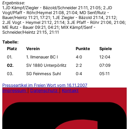
Ergebnisse:
1.JD Kämpf/Ziegler - Bäzold/Schneider 21:11, 21:05; 2.JD
Vogt/Pfaff - Röhr/Heymel 21:08, 21:04; MD Senf/Rutz -
Bauer/Heintz 11:21, 17:21; 1.JE Ziegler - Bäzold 21:14, 21:12;
2.JE Vogt - Heymel 21:12, 21:14; 3.JE Pfaff - Röhr 21:06, 21:06;
ME Rutz - Bauer 09:21, 04:21; MIX Kämpf/Senf -
Schneider/Heintz 21:15, 21:11
Tabelle:
Platz
Verein
Punkte
Spiele
01.
1. Ilmenauer BC I
4:0
12:04
02.
SV 1880 Unterpörlitz
2:2
07:09
03.
SG Feinmess Suhl
0:4
05:11
Presseartikel im Freien Wort vom 16.11.2007
Impressum
|
Datenschutz
|
Kontakt