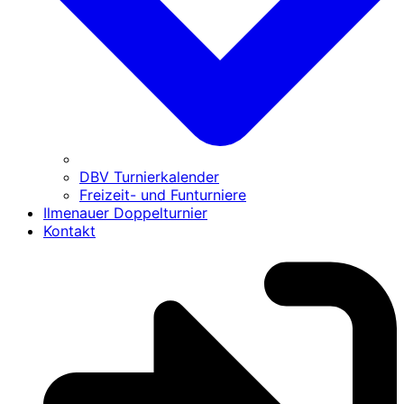
DBV Turnierkalender
Freizeit- und Funturniere
Ilmenauer Doppelturnier
Kontakt