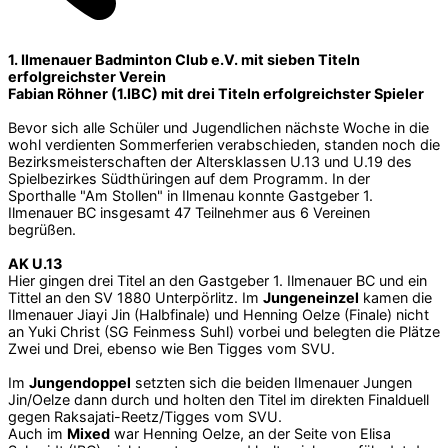
1. Ilmenauer Badminton Club e.V. mit sieben Titeln
erfolgreichster Verein
Fabian Röhner (1.IBC) mit drei Titeln erfolgreichster Spieler
Bevor sich alle Schüler und Jugendlichen nächste Woche in die
wohl verdienten Sommerferien verabschieden, standen noch die
Bezirksmeisterschaften der Altersklassen U.13 und U.19 des
Spielbezirkes Südthüringen auf dem Programm. In der
Sporthalle "Am Stollen" in Ilmenau konnte Gastgeber 1.
Ilmenauer BC insgesamt 47 Teilnehmer aus 6 Vereinen
begrüßen.
AK U.13
Hier gingen drei Titel an den Gastgeber 1. Ilmenauer BC und ein
Tittel an den SV 1880 Unterpörlitz. Im
Jungeneinzel
kamen die
Ilmenauer Jiayi Jin (Halbfinale) und Henning Oelze (Finale) nicht
an Yuki Christ (SG Feinmess Suhl) vorbei und belegten die Plätze
Zwei und Drei, ebenso wie Ben Tigges vom SVU.
Im
Jungendoppel
setzten sich die beiden Ilmenauer Jungen
Jin/Oelze dann durch und holten den Titel im direkten Finalduell
gegen Raksajati-Reetz/Tigges vom SVU.
Auch im
Mixed
war Henning Oelze, an der Seite von Elisa