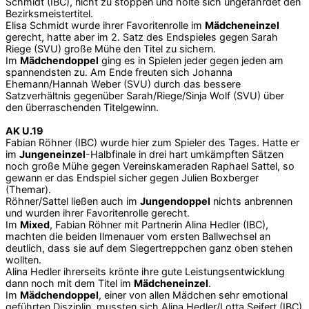
Schmidt (IBC), nicht zu stoppen und holte sich ungefährdet den
Bezirksmeistertitel.
Elisa Schmidt wurde ihrer Favoritenrolle im
Mädcheneinzel
gerecht, hatte aber im 2. Satz des Endspieles gegen Sarah
Riege (SVU) große Mühe den Titel zu sichern.
Im
Mädchendoppel
ging es in Spielen jeder gegen jeden am
spannendsten zu. Am Ende freuten sich Johanna
Ehemann/Hannah Weber (SVU) durch das bessere
Satzverhältnis gegenüber Sarah/Riege/Sinja Wolf (SVU) über
den überraschenden Titelgewinn.
AK U.19
Fabian Röhner (IBC) wurde hier zum Spieler des Tages. Hatte er
im
Jungeneinzel
-Halbfinale in drei hart umkämpften Sätzen
noch große Mühe gegen Vereinskameraden Raphael Sattel, so
gewann er das Endspiel sicher gegen Julien Boxberger
(Themar).
Röhner/Sattel ließen auch im
Jungendoppel
nichts anbrennen
und wurden ihrer Favoritenrolle gerecht.
Im
Mixed
, Fabian Röhner mit Partnerin Alina Hedler (IBC),
machten die beiden Ilmenauer vom ersten Ballwechsel an
deutlich, dass sie auf dem Siegertreppchen ganz oben stehen
wollten.
Alina Hedler ihrerseits krönte ihre gute Leistungsentwicklung
dann noch mit dem Titel im
Mädcheneinzel
.
Im
Mädchendoppel
, einer von allen Mädchen sehr emotional
geführten Disziplin, mussten sich Alina Hedler/Lotta Seifert (IBC)