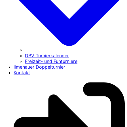
DBV Turnierkalender
Freizeit- und Funturniere
Ilmenauer Doppelturnier
Kontakt