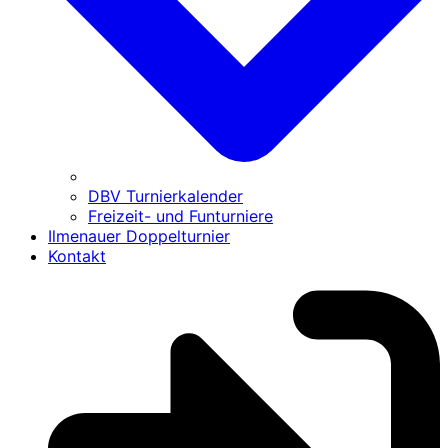
DBV Turnierkalender
Freizeit- und Funturniere
Ilmenauer Doppelturnier
Kontakt