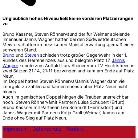
Unglaublich hohes Niveau ließ keine vorderen Platzierungen
zu
Bruno Kassner, Steven Röhnervàund der für Weimar spielende
Ilmenauer Jannis Wagner hatten bei den Südwestdeutschen
Meisterschaften im hessischen Maintal erwartungsgemäß einen
schweren Stand.
Bruno
und
Steven
schieden trotz großer Gegenwehr in der 1.
Rundes des Herreneinzels aus und belegten Platz 17.
Jannis
Wagner
konnte zum Auftakt Lars Steiner vom TV Hechtsheim in
zwei Sätzen 21:14, 21:11 bezwingen und kam am Ende auf Platz
Neun.
Im Doppel hatten Steven Röhnervà/Jannis Wagner dann viel
Lehrgeld zu zahlen und kamen ebenso über Platz Neun nicht
hinaus.
Auch im gemischten Doppel hingen die Trauben unerreichbar
hoch. Steven Röhnervàmit Partnerin Luisa Schubert (Erfurt),
Bruno Kassner mit Partnerin Lea Schmidt (Hermsdorf) und
Jannis Wagner mit Partnerin Katja Groll (Weimar) kamen am
Ende ohne Sieg auf Platz Neun.
Impressum
|
Datenschutz
|
Kontakt