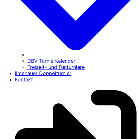
DBV Turnierkalender
Freizeit- und Funturniere
Ilmenauer Doppelturnier
Kontakt