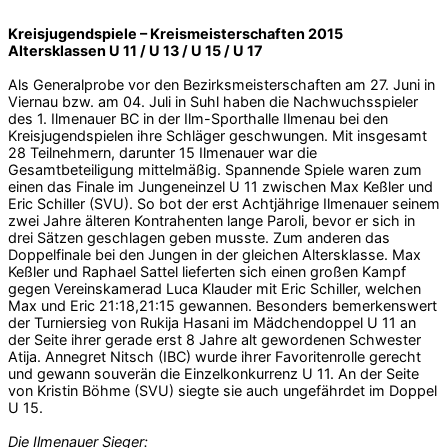
Kreisjugendspiele – Kreismeisterschaften 2015
Altersklassen U 11 / U 13 / U 15 / U 17
Als Generalprobe vor den Bezirksmeisterschaften am 27. Juni in
Viernau bzw. am 04. Juli in Suhl haben die Nachwuchsspieler
des 1. Ilmenauer BC in der Ilm-Sporthalle Ilmenau bei den
Kreisjugendspielen ihre Schläger geschwungen. Mit insgesamt
28 Teilnehmern, darunter 15 Ilmenauer war die
Gesamtbeteiligung mittelmäßig. Spannende Spiele waren zum
einen das Finale im Jungeneinzel U 11 zwischen Max Keßler und
Eric Schiller (SVU). So bot der erst Achtjährige Ilmenauer seinem
zwei Jahre älteren Kontrahenten lange Paroli, bevor er sich in
drei Sätzen geschlagen geben musste. Zum anderen das
Doppelfinale bei den Jungen in der gleichen Altersklasse. Max
Keßler und Raphael Sattel lieferten sich einen großen Kampf
gegen Vereinskamerad Luca Klauder mit Eric Schiller, welchen
Max und Eric 21:18,21:15 gewannen. Besonders bemerkenswert
der Turniersieg von Rukija Hasani im Mädchendoppel U 11 an
der Seite ihrer gerade erst 8 Jahre alt gewordenen Schwester
Atija. Annegret Nitsch (IBC) wurde ihrer Favoritenrolle gerecht
und gewann souverän die Einzelkonkurrenz U 11. An der Seite
von Kristin Böhme (SVU) siegte sie auch ungefährdet im Doppel
U 15.
Die Ilmenauer Sieger: