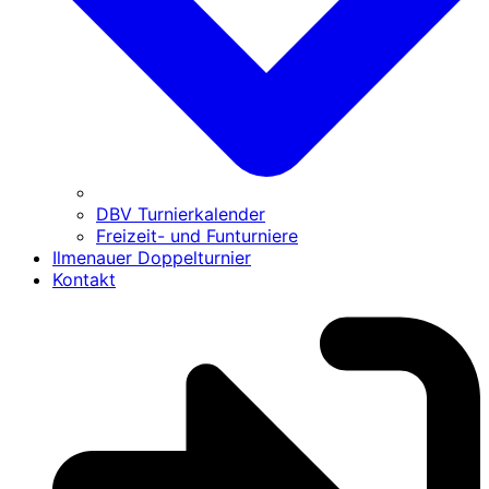
DBV Turnierkalender
Freizeit- und Funturniere
Ilmenauer Doppelturnier
Kontakt