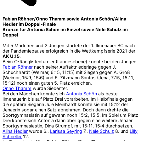
Fabian Röhner/Onno Thamm sowie Antonia Schön/Alina
Hedler im Doppel-Finale
Bronze für Antonia Schön im Einzel sowie Nele Schulz im
Doppel
Mit 5 Mädchen und 2 Jungen startete der 1. Ilmenauer BC nach
der Pandemiepause erfolgreich in die Wettkampfserie 2021 der
AK U.15
.
Beim C-Ranglistenturnier (Landesebene) konnte bei den Jungen
Fabian Röhner
nach seiner Auftaktniederlage gegen J.
Schuchhardt (Weimar, 6:15, 11:15) mit Siegen gegen A. Groß
(Weimar, 15:9, 15:6) und E. Zitzmann Santos (Jena, 7:15, 15:11,
15:12) noch einen guten 5. Platz erreichen.
Onno Thamm
wurde Siebenter.
Bei den Mädchen konnte sich
Antonia Schön
als beste
Ilmenauerin bis auf Platz Drei vorarbeiten. Im Halbfinale gegen
die spätere Siegerin Jule Meinhardt konnte sie mit 15:12 der
Jenaerin sogar einen Satz abnehmen. Doch dann drehte die
Sportgymnasiatin auf gewann noch 15:2, 15:5. Im Spiel um Platz
Drei konnte sich Antonia dann aber gegen eine weitere Jenaer
Sportgymnasiastin, Dina Strumpf, mit 15:11, 15:4 durchsetzen.
Alina Hedler
wurde 6.,
Larissa Seyring
7.,
Nele Schulz
8. und
Lilly
Schneller
12.