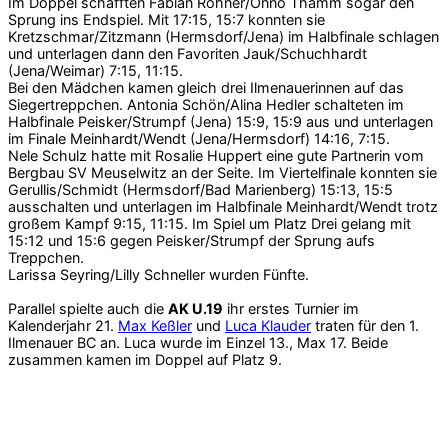
Im Doppel schafften Fabian Röhner/Onno Thamm sogar den
Sprung ins Endspiel. Mit 17:15, 15:7 konnten sie
Kretzschmar/Zitzmann (Hermsdorf/Jena) im Halbfinale schlagen
und unterlagen dann den Favoriten Jauk/Schuchhardt
(Jena/Weimar) 7:15, 11:15.
Bei den Mädchen kamen gleich drei Ilmenauerinnen auf das
Siegertreppchen. Antonia Schön/Alina Hedler schalteten im
Halbfinale Peisker/Strumpf (Jena) 15:9, 15:9 aus und unterlagen
im Finale Meinhardt/Wendt (Jena/Hermsdorf) 14:16, 7:15.
Nele Schulz hatte mit Rosalie Huppert eine gute Partnerin vom
Bergbau SV Meuselwitz an der Seite. Im Viertelfinale konnten sie
Gerullis/Schmidt (Hermsdorf/Bad Marienberg) 15:13, 15:5
ausschalten und unterlagen im Halbfinale Meinhardt/Wendt trotz
großem Kampf 9:15, 11:15. Im Spiel um Platz Drei gelang mit
15:12 und 15:6 gegen Peisker/Strumpf der Sprung aufs
Treppchen.
Larissa Seyring/Lilly Schneller wurden Fünfte.
Parallel spielte auch die
AK U.19
ihr erstes Turnier im
Kalenderjahr 21.
Max Keßler
und
Luca Klauder
traten für den 1.
Ilmenauer BC an. Luca wurde im Einzel 13., Max 17. Beide
zusammen kamen im Doppel auf Platz 9.