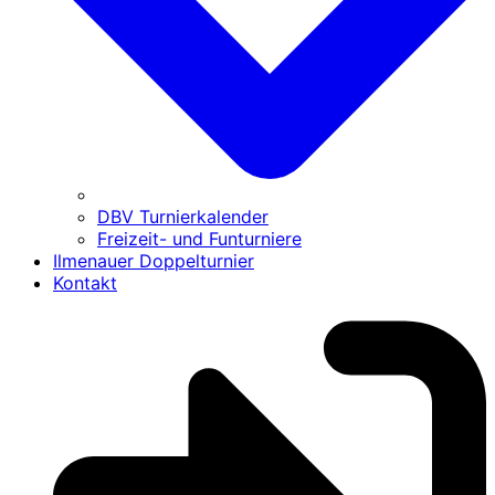
DBV Turnierkalender
Freizeit- und Funturniere
Ilmenauer Doppelturnier
Kontakt