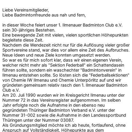
Liebe Vereinsmitglieder,
Liebe Badmintonfreunde aus nah und fern,
in dieser Woche feiert unser 1. Ilmenauer Badminton Club e.V.
sein 30-jähriges Bestehen.
Eine bewegende Zeit mit vielen, vielen sportlichen Höhepunkten
begleitete diese Zeit.
Nachdem die Wendezeit nicht nur für die Auflösung vieler großer
Sportvereine stand, war dies vor allem eine Zeit des Aufbruches.
Neue Ideen und neue Ziele konnten umgesetzt werden.
So war es für mich sofort klar, dass wir einen eigenen Verein,
welcher nicht mehr als "Sektion Federball" ein Schattendasein
führen sollte, sondern ein waschechter "Badmintonverein" in
Ilmenau entstehen sollte. So lösten sich die "Federballsektionen"
von Chemie IW Ilmenau und Chemie Unterpörlitz auf und wir
gründeten gemeinsam relativ rasch den 1. Ilmenauer Badminton
Club e.V.
Am 20. Juli 1990 wurden wir im Kreisgericht Ilmenau unter der
Nummer 72 in das Vereinsregister aufgenommen. Im selben
Jahr erfolgte noch die Aufnahme in den ebenso neu
gegründeten Thüringer Badminton Verband e.V. unter der
Nummer 31-002 sowie die Aufnahme in den Landessportbund
Thüringen unter der Nummer 03087.
Als Gründungsmitglied möchte ich ab heute, fortlaufend, ohne
Anspruch auf Vollständigkeit, Höhepunkte aus dem