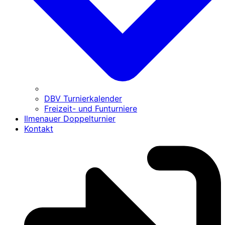
DBV Turnierkalender
Freizeit- und Funturniere
Ilmenauer Doppelturnier
Kontakt