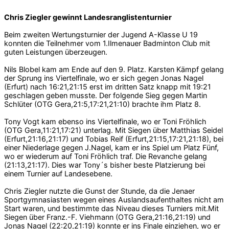
Chris Ziegler gewinnt Landesranglistenturnier
Beim zweiten Wertungsturnier der Jugend A-Klasse U 19
konnten die Teilnehmer vom 1.Ilmenauer Badminton Club mit
guten Leistungen überzeugen.
Nils Blobel kam am Ende auf den 9. Platz. Karsten Kämpf gelang
der Sprung ins Viertelfinale, wo er sich gegen Jonas Nagel
(Erfurt) nach 16:21,21:15 erst im dritten Satz knapp mit 19:21
geschlagen geben musste. Der folgende Sieg gegen Martin
Schlüter (OTG Gera,21:5,17:21,21:10) brachte ihm Platz 8.
Tony Vogt kam ebenso ins Viertelfinale, wo er Toni Fröhlich
(OTG Gera,11:21,17:21) unterlag. Mit Siegen über Matthias Seidel
(Erfurt,21:16,21:17) und Tobias Reif (Erfurt,21:15,17:21,21:18), bei
einer Niederlage gegen J.Nagel, kam er ins Spiel um Platz Fünf,
wo er wiederum auf Toni Fröhlich traf. Die Revanche gelang
(21:13,21:17). Dies war Tony´s bisher beste Platzierung bei
einem Turnier auf Landesebene.
Chris Ziegler nutzte die Gunst der Stunde, da die Jenaer
Sportgymnasiasten wegen eines Auslandsaufenthaltes nicht am
Start waren, und bestimmte das Niveau dieses Turniers mit.Mit
Siegen über Franz.-F. Viehmann (OTG Gera,21:16,21:19) und
Jonas Nagel (22:20,21:19) konnte er ins Finale einziehen, wo er