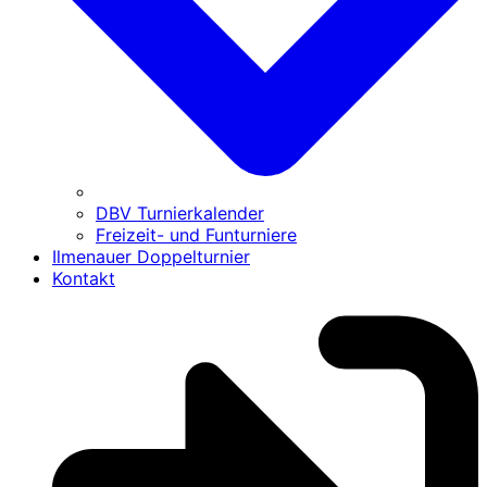
DBV Turnierkalender
Freizeit- und Funturniere
Ilmenauer Doppelturnier
Kontakt