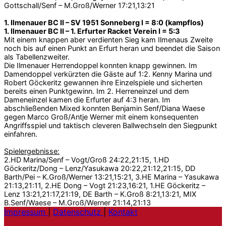
Gottschall/Senf – M.Groß/Werner 17:21,13:21
1. Ilmenauer BC II – SV 1951 Sonneberg I = 8:0 (kampflos)
1. Ilmenauer BC II – 1. Erfurter Racket Verein I = 5:3
Mit einem knappen aber verdienten Sieg kam Ilmenaus Zweite
noch bis auf einen Punkt an Erfurt heran und beendet die Saison
als Tabellenzweiter.
Die Ilmenauer Herrendoppel konnten knapp gewinnen. Im
Damendoppel verkürzten die Gäste auf 1:2. Kenny Marina und
Robert Göckeritz gewannen ihre Einzelspiele und sicherten
bereits einen Punktgewinn. Im 2. Herreneinzel und dem
Dameneinzel kamen die Erfurter auf 4:3 heran. Im
abschließenden Mixed konnten Benjamin Senf/Diana Waese
gegen Marco Groß/Antje Werner mit einem konsequenten
Angriffsspiel und taktisch cleveren Ballwechseln den Siegpunkt
einfahren.
Spielergebnisse:
2.HD Marina/Senf – Vogt/Groß 24:22,21:15, 1.HD
Göckeritz/Dong – Lenz/Yasukawa 20:22,21:12,21:15, DD
Barth/Pei – K.Groß/Werner 13:21,15:21, 3.HE Marina – Yasukawa
21:13,21:11, 2.HE Dong – Vogt 21:23,16:21, 1.HE Göckeritz –
Lenz 13:21,21:17,21:19, DE Barth – K.Groß 8:21,13:21, MIX
B.Senf/Waese – M.Groß/Werner 21:14,21:13
Impressum
|
Datenschutz
|
Kontakt