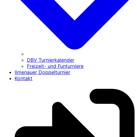
DBV Turnierkalender
Freizeit- und Funturniere
Ilmenauer Doppelturnier
Kontakt