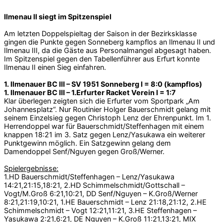
Ilmenau II siegt im Spitzenspiel
Am letzten Doppelspieltag der Saison in der Bezirksklasse
gingen die Punkte gegen Sonneberg kampflos an Ilmenau II und
Ilmenau III, da die Gäste aus Personalmangel abgesagt haben.
Im Spitzenspiel gegen den Tabellenführer aus Erfurt konnte
Ilmenau II einen Sieg einfahren.
1. Ilmenauer BC III – SV 1951 Sonneberg I = 8:0 (kampflos)
1. Ilmenauer BC III – 1.Erfurter Racket Verein I = 1:7
Klar überlegen zeigten sich die Erfurter vom Sportpark „Am
Johannesplatz“. Nur Routinier Holger Bauerschmidt gelang mit
seinem Einzelsieg gegen Christoph Lenz der Ehrenpunkt. Im 1.
Herrendoppel war für Bauerschmidt/Steffenhagen mit einem
knappen 18:21 im 3. Satz gegen Lenz/Yasukawa ein weiterer
Punktgewinn möglich. Ein Satzgewinn gelang dem
Damendoppel Senf/Nguyen gegen Groß/Werner.
Spielergebnisse:
1.HD Bauerschmidt/Steffenhagen – Lenz/Yasukawa
14:21,21:15,18:21, 2.HD Schimmelschmidt/Gottschall –
Vogt/M.Groß 6:21,10:21, DD Senf/Nguyen – K.Groß/Werner
8:21,21:19,10:21, 1.HE Bauerschmidt – Lenz 21:18,21:12, 2.HE
Schimmelschmidt – Vogt 12:21,11:21, 3.HE Steffenhagen –
Yasukawa 2:21,6:21, DE Nguyen – K.Groß 11:21,13:21, MIX