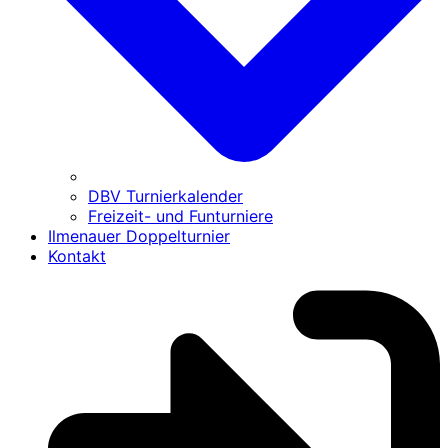
DBV Turnierkalender
Freizeit- und Funturniere
Ilmenauer Doppelturnier
Kontakt