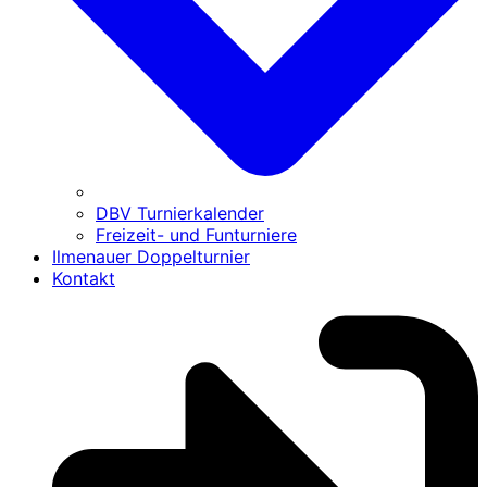
DBV Turnierkalender
Freizeit- und Funturniere
Ilmenauer Doppelturnier
Kontakt