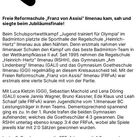
Freie Reformschule „Franz von Assisi“ Ilmenau kam, sah und
siegte beim Jubiläumsfinale!
Beim Schulsportwettkampf „Jugend trainiert für Olympia“ im
Badminton platzte die Sporthalle der Regelschule „Heinrich-
Hertz“ Ilmenau aus allen Nähten. Denn erstmals nahmen vier
Ilmenauer Schulen den Kampf um das beste Badminton-Team in
der Wettkampfklasse II auf. Seit 1995 nehmen die Regelschule
„Heinrich-Hertz“ Ilmenau (RSHH), das Gymnasium „Am
Lindenberg“ Ilmenau (GALI) und das Gymnasium Goetheschule
Ilmenau (GGI) regelmäßig an diesem Kreisausscheid teil. Mit der
Freien Reformschule „Franz von Assisi“ Ilmenau (FRFvA) war
erstmals eine vierte Schule mit von der Partie.
Mit Luca Kletzin (GGI), Sebastian Machold und Lena Döring
(GALI) sowie Jannis Wagner, Bruno Kassner, Ede Klaus und Leah
Schaaf (alle FRFvA) waren Jugendliche vom 1.Ilmenauer BC
Leistungsträger in ihren Teams. Dementsprechend spannend
ging es zu. In der 1. Runde trafen die beiden Gymnasien
aufeinander, welches die Goetheschüler 4:3 gewannen. Die
RSHH unterlag ebenso knapp 3:4 der FRFvA, wobei alle Spiele
jeweils klar mit 2:0 Sätzen gewonnen wurden.