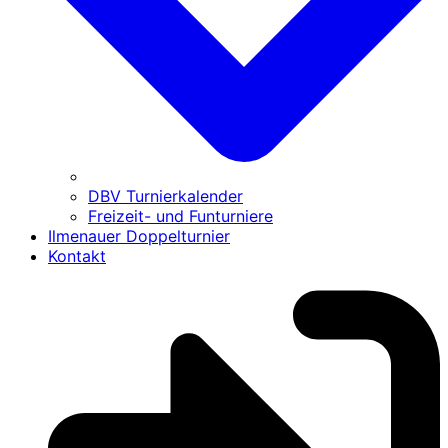
DBV Turnierkalender
Freizeit- und Funturniere
Ilmenauer Doppelturnier
Kontakt