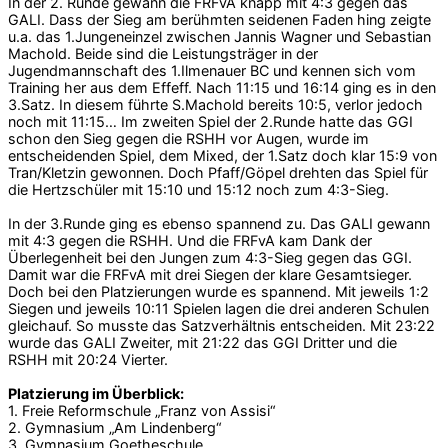
In der 2. Runde gewann die FRFvA knapp mit 4:3 gegen das
GALI. Dass der Sieg am berühmten seidenen Faden hing zeigte
u.a. das 1.Jungeneinzel zwischen Jannis Wagner und Sebastian
Machold. Beide sind die Leistungsträger in der
Jugendmannschaft des 1.Ilmenauer BC und kennen sich vom
Training her aus dem Effeff. Nach 11:15 und 16:14 ging es in den
3.Satz. In diesem führte S.Machold bereits 10:5, verlor jedoch
noch mit 11:15… Im zweiten Spiel der 2.Runde hatte das GGI
schon den Sieg gegen die RSHH vor Augen, wurde im
entscheidenden Spiel, dem Mixed, der 1.Satz doch klar 15:9 von
Tran/Kletzin gewonnen. Doch Pfaff/Göpel drehten das Spiel für
die Hertzschüler mit 15:10 und 15:12 noch zum 4:3-Sieg.
In der 3.Runde ging es ebenso spannend zu. Das GALI gewann
mit 4:3 gegen die RSHH. Und die FRFvA kam Dank der
Überlegenheit bei den Jungen zum 4:3-Sieg gegen das GGI.
Damit war die FRFvA mit drei Siegen der klare Gesamtsieger.
Doch bei den Platzierungen wurde es spannend. Mit jeweils 1:2
Siegen und jeweils 10:11 Spielen lagen die drei anderen Schulen
gleichauf. So musste das Satzverhältnis entscheiden. Mit 23:22
wurde das GALI Zweiter, mit 21:22 das GGI Dritter und die
RSHH mit 20:24 Vierter.
Platzierung im Überblick:
1. Freie Reformschule „Franz von Assisi“
2. Gymnasium „Am Lindenberg“
3. Gymnasium Goetheschule