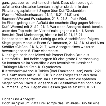
ganz gut, aber es reichte noch nicht. Dass sich beide gut
aufeinander einstellen konnten, zeigten sie dann in den
Platzierungsspielen mit Siegen über Duff/Guckenbiehl
(Worms/Hütschenhausen, 21:11, 18:21, 21:8) und
Baumann/Weiland (Wiesbaden, 21:8, 21:8). Platz Fünf.
Im Einzel gelang zum Auftakt der ersehnte Sieg gegen Brianna
Duff (Worms) mit 21:12, 21:11. War doch Annegret damit bereits
unter den Top Acht. Im Viertelfinale, gegen die Nr. 1, Sarah
Bertuleit (Bad Marienberg), hielt sie bei 10:21, 18:21
insbesondere im 2. Satz richtig gut mit. Anschließend folgten
Siege gegen Monique Briem (Volkmarsen, 21:14, 21:14) und Nina
Schäfer (Gießen, 21:16, 21:7) was Annegret einen weiteren
hervorragenden 5. Platz einbrachte.
Nun folgte noch das Mixed mit Partner Florian Otto aus
Unterpörlitz. Und beide sorgten für eine große Überraschung.
So konnten sie im Viertelfinale das favorisierte Hessisch/
Thüringer Mixed Kiran-K. Suyadevara
(Hattersheim)/Annouk Tobien (Bad Frankenhausen) nach 12:21
im 1. Satz noch mit 21:18, 21:18 in den Folgesätzen aus dem
Turniergeschehen werfen. Im Halbfinale waren die späteren
Sieger Simon Krax/Lia Mosenhauer (Maintal/Vellmar) noch eine
Nummer zu groß. Gegen die Hessen gab es ein 8:21, 10:21.
Florian und Annegret
Doch im Spiel um Platz Drei sorgte das Ilm-Kreis-Duo für eine