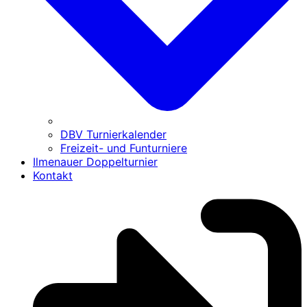
DBV Turnierkalender
Freizeit- und Funturniere
Ilmenauer Doppelturnier
Kontakt