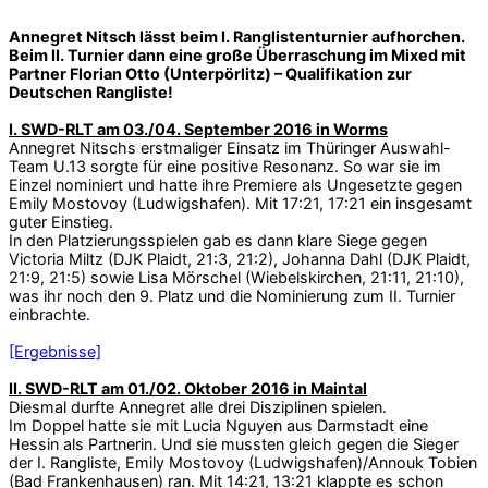
Annegret Nitsch lässt beim I. Ranglistenturnier aufhorchen.
Beim II. Turnier dann eine große Überraschung im Mixed mit
Partner Florian Otto (Unterpörlitz) – Qualifikation zur
Deutschen Rangliste!
I. SWD-RLT am 03./04. September 2016 in Worms
Annegret Nitschs erstmaliger Einsatz im Thüringer Auswahl-
Team U.13 sorgte für eine positive Resonanz. So war sie im
Einzel nominiert und hatte ihre Premiere als Ungesetzte gegen
Emily Mostovoy (Ludwigshafen). Mit 17:21, 17:21 ein insgesamt
guter Einstieg.
In den Platzierungsspielen gab es dann klare Siege gegen
Victoria Miltz (DJK Plaidt, 21:3, 21:2), Johanna Dahl (DJK Plaidt,
21:9, 21:5) sowie Lisa Mörschel (Wiebelskirchen, 21:11, 21:10),
was ihr noch den 9. Platz und die Nominierung zum II. Turnier
einbrachte.
[Ergebnisse]
II. SWD-RLT am 01./02. Oktober 2016 in Maintal
Diesmal durfte Annegret alle drei Disziplinen spielen.
Im Doppel hatte sie mit Lucia Nguyen aus Darmstadt eine
Hessin als Partnerin. Und sie mussten gleich gegen die Sieger
der I. Rangliste, Emily Mostovoy (Ludwigshafen)/Annouk Tobien
(Bad Frankenhausen) ran. Mit 14:21, 13:21 klappte es schon