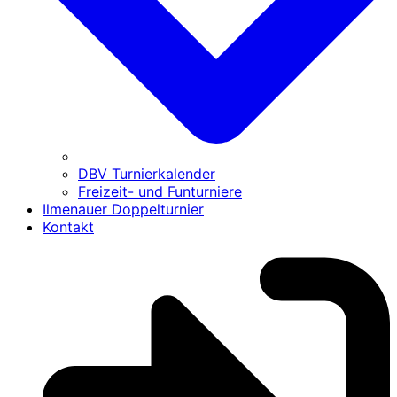
DBV Turnierkalender
Freizeit- und Funturniere
Ilmenauer Doppelturnier
Kontakt