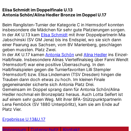
Elisa Schmidt im Doppelfinale U.13
Antonia Schön/Alina Hedler Bronze im Doppel U.17
Beim Ranglisten-Turnier der Kategorie C in Hermsdorf konnten
insbesondere die Mädchen für sehr gute Platzierungen sorgen.
In der AK U.13 kam
Elisa Schmidt
mit ihrer Doppelpartnerin Mia
Jabschinski (SV GM Jena) bis ins Endspiel, wo sie sich dann
einer Paarung aus Sachsen, vom BV Marienberg, geschlagen
geben mussten. Platz Zwei.
In der AK U.17 kamen
Antonia Schön
und
Alina Hedler
ins Einzel-
Halbfinale. Insbesondere Alinas Viertelfinalsieg über Fanni Wendt
(Hermsdorf) war eine positive Überraschung. In den
Halbfinalspielen gegen die Turnierfavoriten Lilli Stempler
(Hermsdorf) bzw. Elisa Lindemann (TSV Dresden) hingen die
Trauben dann doch etwas zu hoch. Im kleinen Finale
gegeneinander sicherte sich Antonia Platz Drei.
Gemeinsam im Doppel sprang dann für Antonia Schön/Alina
Hedler nochmal ein Bronzeplatz heraus. Auch Lotta Seifert ist
auf einem sehr guten Weg. Mit ihrer BFA-Stützpunktpartnerin
Lena Femböck (SV 1880 Unterpörlitz), kam sie am Ende auf
Platz Vier.
Ergebnisse U.13&U.17
Impressum
|
Datenschutz
|
Kontakt