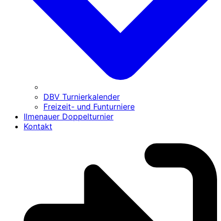
DBV Turnierkalender
Freizeit- und Funturniere
Ilmenauer Doppelturnier
Kontakt