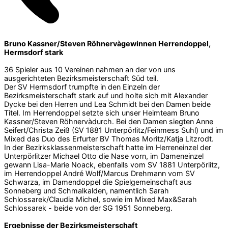
Bruno Kassner/Steven Röhnervàgewinnen Herrendoppel,
Hermsdorf stark
36 Spieler aus 10 Vereinen nahmen an der von uns
ausgerichteten Bezirksmeisterschaft Süd teil.
Der SV Hermsdorf trumpfte in den Einzeln der
Bezirksmeisterschaft stark auf und holte sich mit Alexander
Dycke bei den Herren und Lea Schmidt bei den Damen beide
Titel. Im Herrendoppel setzte sich unser Heimteam Bruno
Kassner/Steven Röhnervàdurch. Bei den Damen siegten Anne
Seifert/Christa Zeiß (SV 1881 Unterpörlitz/Feinmess Suhl) und im
Mixed das Duo des Erfurter BV Thomas Moritz/Katja Litzrodt.
In der Bezirksklassenmeisterschaft hatte im Herreneinzel der
Unterpörlitzer Michael Otto die Nase vorn, im Dameneinzel
gewann Lisa-Marie Noack, ebenfalls vom SV 1881 Unterpörlitz,
im Herrendoppel André Wolf/Marcus Drehmann vom SV
Schwarza, im Damendoppel die Spielgemeinschaft aus
Sonneberg und Schmalkalden, namentlich Sarah
Schlossarek/Claudia Michel, sowie im Mixed Max&Sarah
Schlossarek - beide von der SG 1951 Sonneberg.
Ergebnisse der Bezirksmeisterschaft