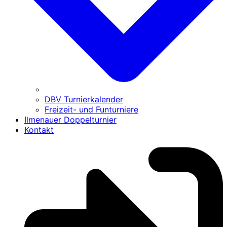
DBV Turnierkalender
Freizeit- und Funturniere
Ilmenauer Doppelturnier
Kontakt