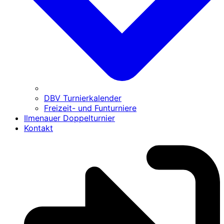
DBV Turnierkalender
Freizeit- und Funturniere
Ilmenauer Doppelturnier
Kontakt