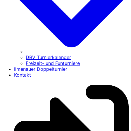
DBV Turnierkalender
Freizeit- und Funturniere
Ilmenauer Doppelturnier
Kontakt