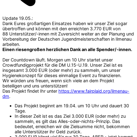
Update 19.05.:
Dank Eures großartigen Einsatzes haben wir unser Ziel sogar
übertroffen und können mit den erreichten 3.770 EUR von
88 Unterstützer/-innen mit Zuversicht weiter an der Planung und
Vorbereitung der Deutschen Jugendmeisterschaften in Ilmenau
arbeiten.
Einen riesengroßen herzlichen Dank an alle Spender/-innen.
Der Countdown läuft. Morgen um 10 Uhr startet unser
Crowdfundigprojekt für die DM U.15-U.19. Unser Ziel ist es
insgesamt 3.000 EUR (oder mehr) zu sammeln, um unser
Hygienekonzept für dieses einmalige Event zu finanzieren.
Wir würden uns freuen, wenn sich viele an dem Projekt
beteiligen und uns unterstützen!
Das Projekt findet Ihr unter
https://www.fairplaid.org/ilmenau-
dm
.
Das Projekt beginnt am 19.04. um 10 Uhr und dauert 30
Tage.
In dieser Zeit ist es das Ziel 3.000 EUR (oder mehr) zu
sammeln, es gilt das Alles-oder-nichts-Prinzip. Das
bedeutet, erreichen wir die Zielsumme nicht, bekommen
alle Unterstützer ihr Geld zurück.
3.000 EUR klingt viel für nur 30 Tage, ABER - jetzt kommt