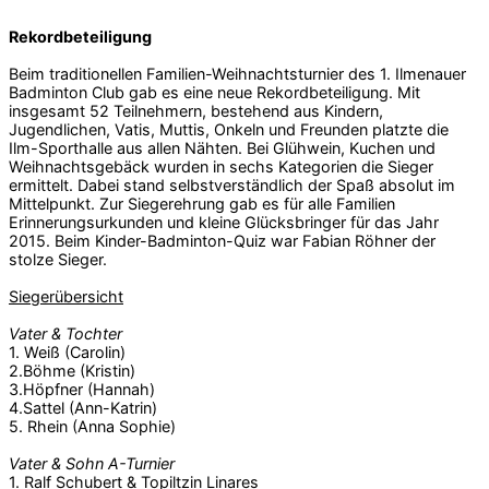
Rekordbeteiligung
Beim traditionellen Familien-Weihnachtsturnier des 1. Ilmenauer
Badminton Club gab es eine neue Rekordbeteiligung. Mit
insgesamt 52 Teilnehmern, bestehend aus Kindern,
Jugendlichen, Vatis, Muttis, Onkeln und Freunden platzte die
Ilm-Sporthalle aus allen Nähten. Bei Glühwein, Kuchen und
Weihnachtsgebäck wurden in sechs Kategorien die Sieger
ermittelt. Dabei stand selbstverständlich der Spaß absolut im
Mittelpunkt. Zur Siegerehrung gab es für alle Familien
Erinnerungsurkunden und kleine Glücksbringer für das Jahr
2015. Beim Kinder-Badminton-Quiz war Fabian Röhner der
stolze Sieger.
Siegerübersicht
Vater & Tochter
1. Weiß (Carolin)
2.Böhme (Kristin)
3.Höpfner (Hannah)
4.Sattel (Ann-Katrin)
5. Rhein (Anna Sophie)
Vater & Sohn A-Turnier
1. Ralf Schubert & Topiltzin Linares