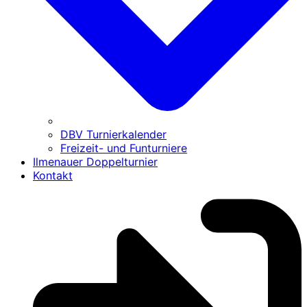
DBV Turnierkalender
Freizeit- und Funturniere
Ilmenauer Doppelturnier
Kontakt