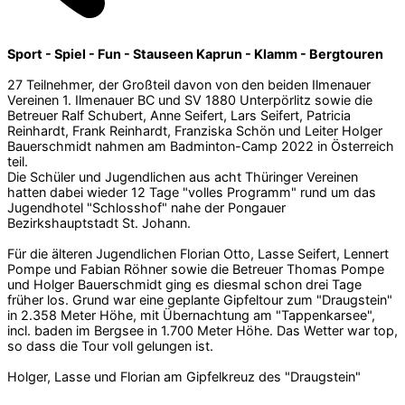
Sport - Spiel - Fun - Stauseen Kaprun - Klamm - Bergtouren
27 Teilnehmer, der Großteil davon von den beiden Ilmenauer
Vereinen 1. Ilmenauer BC und SV 1880 Unterpörlitz sowie die
Betreuer Ralf Schubert, Anne Seifert, Lars Seifert, Patricia
Reinhardt, Frank Reinhardt, Franziska Schön und Leiter Holger
Bauerschmidt nahmen am Badminton-Camp 2022 in Österreich
teil.
Die Schüler und Jugendlichen aus acht Thüringer Vereinen
hatten dabei wieder 12 Tage "volles Programm" rund um das
Jugendhotel "Schlosshof" nahe der Pongauer
Bezirkshauptstadt St. Johann.
Für die älteren Jugendlichen Florian Otto, Lasse Seifert, Lennert
Pompe und Fabian Röhner sowie die Betreuer Thomas Pompe
und Holger Bauerschmidt ging es diesmal schon drei Tage
früher los. Grund war eine geplante Gipfeltour zum "Draugstein"
in 2.358 Meter Höhe, mit Übernachtung am "Tappenkarsee",
incl. baden im Bergsee in 1.700 Meter Höhe. Das Wetter war top,
so dass die Tour voll gelungen ist.
Holger, Lasse und Florian am Gipfelkreuz des "Draugstein"