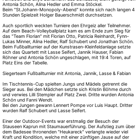
Antonia Schön, Alina Hedler und Emma Stöckel.
Beim "St.Johann-Monopoly-Abend" konnte sich nach langen 4
Stunden Spielzeit Holger Bauerschmidt durchsetzen.
Auch sportlich weckten Turniere den Ehrgeiz aller Teilnehmer.
Auf dem Beach-Volleyballplatz kam es am Ende zum Sieg für
das "Team Florian" mit Florian Otto, Patricia Reinhardt, Fynn-
Lukas Minner, Alina Hedler, Ralf Schubert und Jonathan Schön.
Beim Fußballturnier auf der Kunstrasen-Kleinfeldanlage setzte
sich das Quartett mit Lasse Seifert, Jannik Hauser, Fabian
Röhner und Antonia Schön ungeschlagen, mit 19:4 Toren, auf
Platz Eins der Tabelle.
Siegerteam Fußballturnier mit Antonia, Jannik, Lasse & Fabian
Im Tischtennis-Cup spielten Jungs und Mädels getrennt die
Sieger aus. Bei den Mädchen setzte sich Kristin Böhme durch
und verwies Lilli Stempler auf Platz Zwei. Dritte wurden Antonia
Schön und Fanni Wendt.
Bei den Jungen gewann Lennert Pompe vor Luis Haupt. Dritter
wurden Ralf Schubert und Lasse Seifert.
Einer der Outdoor-Events war erstmalig der Besuch der
Stauseen Kaprun mit Staumauerführung. Der Aufstieg zum über
dem Badesee thronenden "Heukareck" verlangte wieder viel
Kraft und Kondition, welche mit einer zünftigen Jause auf der