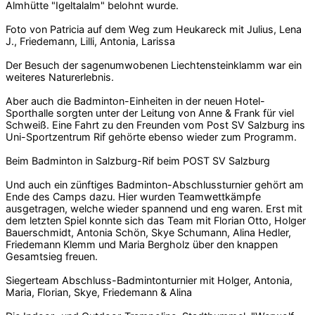
Almhütte "Igeltalalm" belohnt wurde.
Foto von Patricia auf dem Weg zum Heukareck mit Julius, Lena
J., Friedemann, Lilli, Antonia, Larissa
Der Besuch der sagenumwobenen Liechtensteinklamm war ein
weiteres Naturerlebnis.
Aber auch die Badminton-Einheiten in der neuen Hotel-
Sporthalle sorgten unter der Leitung von Anne & Frank für viel
Schweiß. Eine Fahrt zu den Freunden vom Post SV Salzburg ins
Uni-Sportzentrum Rif gehörte ebenso wieder zum Programm.
Beim Badminton in Salzburg-Rif beim POST SV Salzburg
Und auch ein zünftiges Badminton-Abschlussturnier gehört am
Ende des Camps dazu. Hier wurden Teamwettkämpfe
ausgetragen, welche wieder spannend und eng waren. Erst mit
dem letzten Spiel konnte sich das Team mit Florian Otto, Holger
Bauerschmidt, Antonia Schön, Skye Schumann, Alina Hedler,
Friedemann Klemm und Maria Bergholz über den knappen
Gesamtsieg freuen.
Siegerteam Abschluss-Badmintonturnier mit Holger, Antonia,
Maria, Florian, Skye, Friedemann & Alina