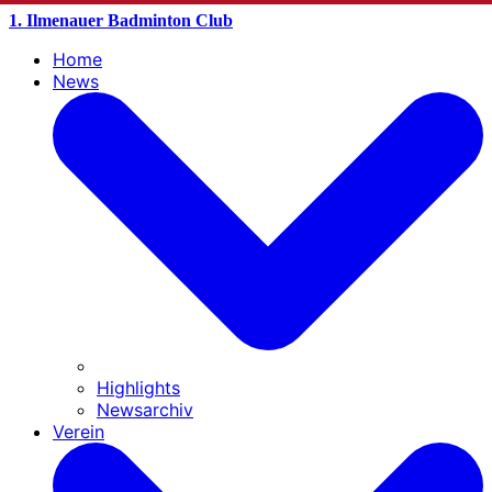
1. Ilmenauer Badminton Club
Home
News
Highlights
Newsarchiv
Verein