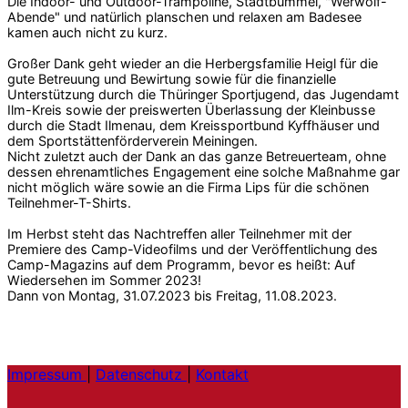
Die Indoor- und Outdoor-Trampoline, Stadtbummel, "Werwolf-
Abende" und natürlich planschen und relaxen am Badesee
kamen auch nicht zu kurz.
Großer Dank geht wieder an die Herbergsfamilie Heigl für die
gute Betreuung und Bewirtung sowie für die finanzielle
Unterstützung durch die Thüringer Sportjugend, das Jugendamt
Ilm-Kreis sowie der preiswerten Überlassung der Kleinbusse
durch die Stadt Ilmenau, dem Kreissportbund Kyffhäuser und
dem Sportstättenförderverein Meiningen.
Nicht zuletzt auch der Dank an das ganze Betreuerteam, ohne
dessen ehrenamtliches Engagement eine solche Maßnahme gar
nicht möglich wäre sowie an die Firma Lips für die schönen
Teilnehmer-T-Shirts.
Im Herbst steht das Nachtreffen aller Teilnehmer mit der
Premiere des Camp-Videofilms und der Veröffentlichung des
Camp-Magazins auf dem Programm, bevor es heißt: Auf
Wiedersehen im Sommer 2023!
Dann von Montag, 31.07.2023 bis Freitag, 11.08.2023.
Impressum
|
Datenschutz
|
Kontakt