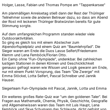
Holger, Lasse, Fabian und Thomas Pompe am "Tappenkarsee"
Am planmäßigen Anreisetag stieß dann der Rest der Thüringer
Teilnehmer sowie die anderen Betreuer dazu, so dass am Abend
der Rost mit leckeren Thüringer Bratwürsten bereits für gute
Stimmung sorgte.
Auf dem umfangreichen Programm standen wieder viele
Outdooraktivitäten.
So ging es gleich los mit einem Abstecher zum
Alpendorfspielplatz und einem Quiz am "Baumlehrpfad". Die
Sieger waren am Ende die Duos Lasse Seifert/Friedemann
Klemm und Lena Femböck/Florian Otto.
Ein Camp ohne "Fun-Olympiade", undenkbar. Bei zahlreichen
lustigen Stationen in denen Können und Geschicklichkeit
genauso gefragt waren wie Wissen und Logik gewann am Ende,
nur mit einem Punkt Vorsprung, das Team "Die Zwerge" mit
Emma Stöckel, Lotta Seifert, Pascal Schreiber und Jannik
Hauser.
Siegerteam Fun-Olympiade mit Pascal, Jannik, Lotta und Emma
Ein weiteres großes Rate-Quiz war "um den goldenen Taler". Bei
Fragen aus Mathematik, Chemie, Physik, Geschichte, Geografie
und Allgemeinwissen waren das Team mit Luis Haupt, Lena
Femböck und Skye Schumann das Schlauste, dicht gefolgt von