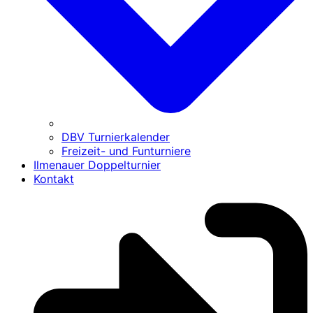
DBV Turnierkalender
Freizeit- und Funturniere
Ilmenauer Doppelturnier
Kontakt