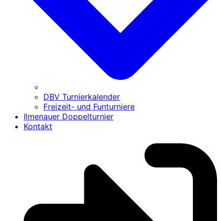
DBV Turnierkalender
Freizeit- und Funturniere
Ilmenauer Doppelturnier
Kontakt