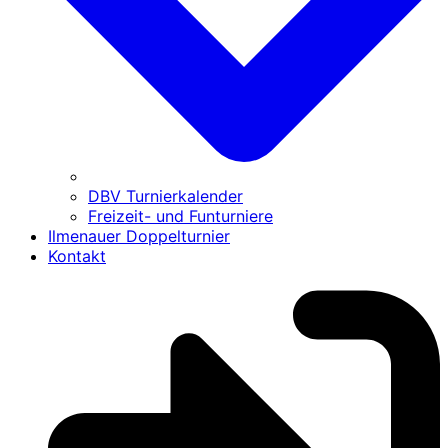
DBV Turnierkalender
Freizeit- und Funturniere
Ilmenauer Doppelturnier
Kontakt