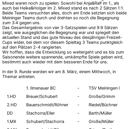
Mixed waren noch zu spielen. Sowohl bei Anja&Ralf im 1., als
auch bei Heike&Holger im 2. Mixed stand es nach 2 Sätzen 1:1.
Beide Teams versuchten alles, doch am Ende setzten sich beide
Meininger Teams durch und drehten so noch die Begegnung
zum 3:4 gegen uns.
Das Gesamtergebnis von vier 3-Satzspielen und 9:9 Sätzen
zeigt, wie ausgeglichen die Begegnung war und spiegelt den
aktuellen Stand und das gute Niveau des diesjährigen Freizeit-
Cups wider, bei dem vor diesem Spieltag 3 Teams punktgleich
auf den Plätzen 2-4 rangierten.
Wir hoffen, dass die Entwicklung so weitergeht und es bis zum
Saisonende weitere spannende, umkämpfte Spiele geben wird,
bestimmt auch wieder mit dem besseren Ende für uns.
In der 9. Runde werden wir am 8. März, einem Mittwoch, in
Themar antreten.
1. Ilmenauer BC
-
TSV Meiningen I
1.HD
Breuer/Schubert
-
Große/Grimm
2.HD
Bauerschmidt/Röhner
-
Riedel/Büchner
DD
Stachorra/Eller
-
Barth/Müller
1.MX
Schubert/Stachorra
-
Große/Müller