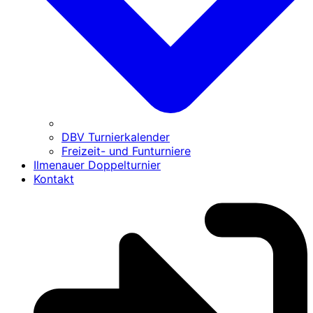
DBV Turnierkalender
Freizeit- und Funturniere
Ilmenauer Doppelturnier
Kontakt