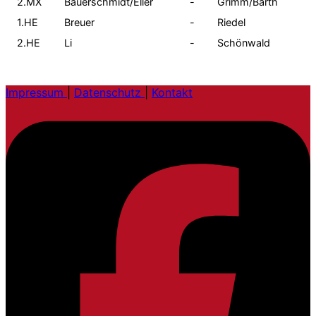
2.MX
Bauerschmidt/Eller
-
Grimm/Barth
1.HE
Breuer
-
Riedel
2.HE
Li
-
Schönwald
Impressum
|
Datenschutz
|
Kontakt