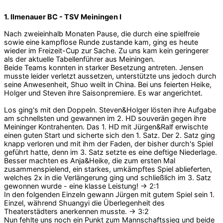
1. Ilmenauer BC - TSV Meiningen I
Nach zweieinhalb Monaten Pause, die durch eine spielfreie
sowie eine kampflose Runde zustande kam, ging es heute
wieder im Freizeit-Cup zur Sache. Zu uns kam kein geringerer
als der aktuelle Tabellenführer aus Meiningen.
Beide Teams konnten in starker Besetzung antreten. Jensen
musste leider verletzt aussetzen, unterstützte uns jedoch durch
seine Anwesenheit, Shuo weilt in China. Bei uns feierten Heike,
Holger und Steven ihre Saisonpremiere. Es war angerichtet.
Los ging's mit den Doppeln. Steven&Holger lösten ihre Aufgabe
am schnellsten und gewannen im 2. HD souverän gegen ihre
Meininger Kontrahenten. Das 1. HD mit Jürgen&Ralf erwischte
einen guten Start und sicherte sich den 1. Satz. Der 2. Satz ging
knapp verloren und mit ihm der Faden, der bisher durch's Spiel
geführt hatte, denn im 3. Satz setzte es eine deftige Niederlage.
Besser machten es Anja&Heike, die zum ersten Mal
zusammenspielend, ein starkes, umkämpftes Spiel ablieferten,
welches 2x in die Verlängerung ging und schließlich im 3. Satz
gewonnen wurde - eine klasse Leistung! -> 2:1
In den folgenden Einzeln gewann Jürgen mit gutem Spiel sein 1.
Einzel, während Shuangyi die Überlegenheit des
Theaterstädters anerkennen musste. -> 3:2
Nun fehlte uns noch ein Punkt zum Mannschaftssieg und beide