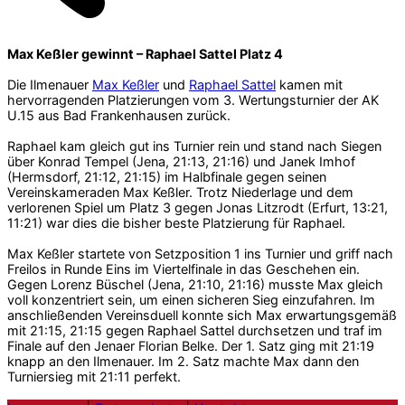
Max Keßler gewinnt – Raphael Sattel Platz 4
Die Ilmenauer
Max Keßler
und
Raphael Sattel
kamen mit
hervorragenden Platzierungen vom 3. Wertungsturnier der AK
U.15 aus Bad Frankenhausen zurück.
Raphael kam gleich gut ins Turnier rein und stand nach Siegen
über Konrad Tempel (Jena, 21:13, 21:16) und Janek Imhof
(Hermsdorf, 21:12, 21:15) im Halbfinale gegen seinen
Vereinskameraden Max Keßler. Trotz Niederlage und dem
verlorenen Spiel um Platz 3 gegen Jonas Litzrodt (Erfurt, 13:21,
11:21) war dies die bisher beste Platzierung für Raphael.
Max Keßler startete von Setzposition 1 ins Turnier und griff nach
Freilos in Runde Eins im Viertelfinale in das Geschehen ein.
Gegen Lorenz Büschel (Jena, 21:10, 21:16) musste Max gleich
voll konzentriert sein, um einen sicheren Sieg einzufahren. Im
anschließenden Vereinsduell konnte sich Max erwartungsgemäß
mit 21:15, 21:15 gegen Raphael Sattel durchsetzen und traf im
Finale auf den Jenaer Florian Belke. Der 1. Satz ging mit 21:19
knapp an den Ilmenauer. Im 2. Satz machte Max dann den
Turniersieg mit 21:11 perfekt.