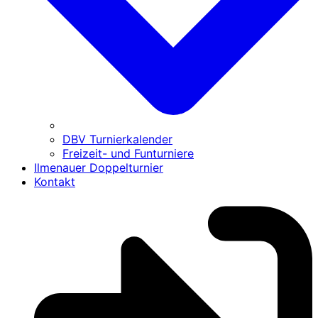
DBV Turnierkalender
Freizeit- und Funturniere
Ilmenauer Doppelturnier
Kontakt