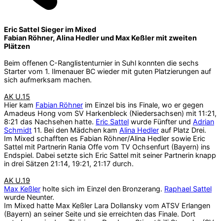
Eric Sattel Sieger im Mixed
Fabian Röhner, Alina Hedler und Max Keßler mit zweiten
Plätzen
Beim offenen C-Ranglistenturnier in Suhl konnten die sechs
Starter vom 1. Ilmenauer BC wieder mit guten Platzierungen auf
sich aufmerksam machen.
AK U.15
Hier kam
Fabian Röhner
im Einzel bis ins Finale, wo er gegen
Amadeus Hong vom SV Harkenbleck (Niedersachsen) mit 11:21,
8:21 das Nachsehen hatte.
Eric Sattel
wurde Fünfter und
Adrian
Schmidt
11. Bei den Mädchen kam
Alina Hedler
auf Platz Drei.
Im Mixed schafften es Fabian Röhner/Alina Hedler sowie Eric
Sattel mit Partnerin Rania Offe vom TV Ochsenfurt (Bayern) ins
Endspiel. Dabei setzte sich Eric Sattel mit seiner Partnerin knapp
in drei Sätzen 21:14, 19:21, 21:17 durch.
AK U.19
Max Keßler
holte sich im Einzel den Bronzerang.
Raphael Sattel
wurde Neunter.
Im Mixed hatte Max Keßler Lara Dollansky vom ATSV Erlangen
(Bayern) an seiner Seite und sie erreichten das Finale. Dort