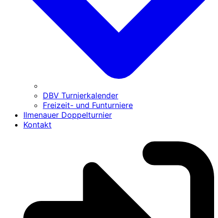
DBV Turnierkalender
Freizeit- und Funturniere
Ilmenauer Doppelturnier
Kontakt