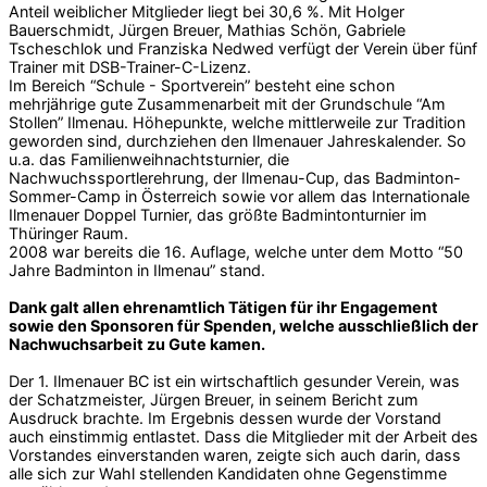
Anteil weiblicher Mitglieder liegt bei 30,6 %. Mit Holger
Bauerschmidt, Jürgen Breuer, Mathias Schön, Gabriele
Tscheschlok und Franziska Nedwed verfügt der Verein über fünf
Trainer mit DSB-Trainer-C-Lizenz.
Im Bereich “Schule - Sportverein” besteht eine schon
mehrjährige gute Zusammenarbeit mit der Grundschule “Am
Stollen” Ilmenau. Höhepunkte, welche mittlerweile zur Tradition
geworden sind, durchziehen den Ilmenauer Jahreskalender. So
u.a. das Familienweihnachtsturnier, die
Nachwuchssportlerehrung, der Ilmenau-Cup, das Badminton-
Sommer-Camp in Österreich sowie vor allem das Internationale
Ilmenauer Doppel Turnier, das größte Badmintonturnier im
Thüringer Raum.
2008 war bereits die 16. Auflage, welche unter dem Motto “50
Jahre Badminton in Ilmenau” stand.
Dank galt allen ehrenamtlich Tätigen für ihr Engagement
sowie den Sponsoren für Spenden, welche ausschließlich der
Nachwuchsarbeit zu Gute kamen.
Der 1. Ilmenauer BC ist ein wirtschaftlich gesunder Verein, was
der Schatzmeister, Jürgen Breuer, in seinem Bericht zum
Ausdruck brachte. Im Ergebnis dessen wurde der Vorstand
auch einstimmig entlastet. Dass die Mitglieder mit der Arbeit des
Vorstandes einverstanden waren, zeigte sich auch darin, dass
alle sich zur Wahl stellenden Kandidaten ohne Gegenstimme