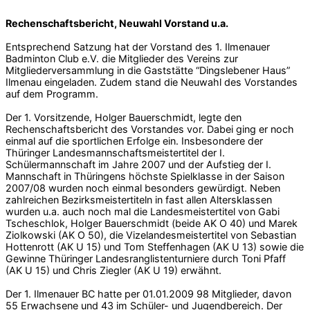
Rechenschaftsbericht, Neuwahl Vorstand u.a.
Entsprechend Satzung hat der Vorstand des 1. Ilmenauer
Badminton Club e.V. die Mitglieder des Vereins zur
Mitgliederversammlung in die Gaststätte “Dingslebener Haus”
Ilmenau eingeladen. Zudem stand die Neuwahl des Vorstandes
auf dem Programm.
Der 1. Vorsitzende, Holger Bauerschmidt, legte den
Rechenschaftsbericht des Vorstandes vor. Dabei ging er noch
einmal auf die sportlichen Erfolge ein. Insbesondere der
Thüringer Landesmannschaftsmeistertitel der I.
Schülermannschaft im Jahre 2007 und der Aufstieg der I.
Mannschaft in Thüringens höchste Spielklasse in der Saison
2007/08 wurden noch einmal besonders gewürdigt. Neben
zahlreichen Bezirksmeistertiteln in fast allen Altersklassen
wurden u.a. auch noch mal die Landesmeistertitel von Gabi
Tscheschlok, Holger Bauerschmidt (beide AK O 40) und Marek
Ziolkowski (AK O 50), die Vizelandesmeistertitel von Sebastian
Hottenrott (AK U 15) und Tom Steffenhagen (AK U 13) sowie die
Gewinne Thüringer Landesranglistenturniere durch Toni Pfaff
(AK U 15) und Chris Ziegler (AK U 19) erwähnt.
Der 1. Ilmenauer BC hatte per 01.01.2009 98 Mitglieder, davon
55 Erwachsene und 43 im Schüler- und Jugendbereich. Der