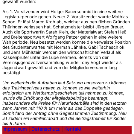
gewählt wurden:
Als 1. Vorsitzender wird Holger Bauerschmidt in eine weitere
Legislaturperiode gehen. Neuer 2. Vorsitzender wurde Mathias
Schön. Er löst Marco Kroh ab, welcher aus beruflichen Gründen
Thüringen verlassen hat. Schatzmeister bleibt Jürgen Breuer.
Auch die Sportwartin Sarah Klein, der Materialwart Stefan Heß
und Breitensportwart Wolfgang Patzer gehen in eine weitere
Wahlperiode. Neu besetzt werden konnte die verwaiste Position
des Studentenwartes mit Norman Jähnke. Gabi Tscheschlok
und Jens Mühlstein werden den wirtschaftlichen Verlauf als
Kassenprüfer unter die Lupe nehmen. Bereits von der
Vereinsjugendvollversammlung wurde Tony Vogt wieder als
Jugendwart gewählt und von der Mitgliederversammlung
bestätigt.
Um weiterhin die Aufgaben laut Satzung umsetzen zu können,
das Trainingsniveau halten zu können sowie weiterhin
erfolgreich am Wettkampfgeschehen teil nehmen zu können,
wurde die Erhöhung der Mitgliedsbeiträge beantragt.
Insbesondere die Preise für Naturfederbälle sind in den letzten
zehn Jahren mit 110 % um mehr als das Doppelte gestiegen.
Somit fand der Antrag ohne Gegenstimmen Zustimmung. Neu
ist zudem ein Familienrabatt und die Beitragsfreiheit für Kinder
bis 8 Jahre.
Impressum
|
Datenschutz
|
Kontakt