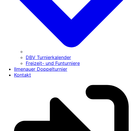
DBV Turnierkalender
Freizeit- und Funturniere
Ilmenauer Doppelturnier
Kontakt