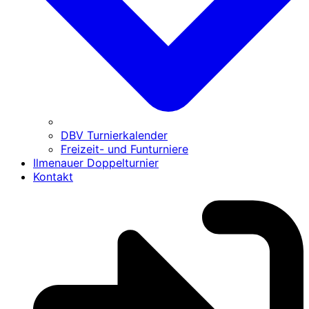
DBV Turnierkalender
Freizeit- und Funturniere
Ilmenauer Doppelturnier
Kontakt