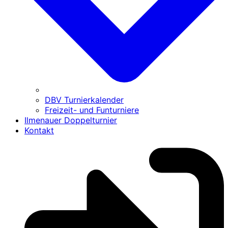
DBV Turnierkalender
Freizeit- und Funturniere
Ilmenauer Doppelturnier
Kontakt