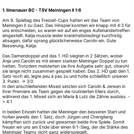
1. Ilmenauer BC - TSV Meiningen II 1:6
Am 9. Spieltag des Freizeit-Cups hatten wir das Team von
Meiningen II zu Gast. Das Hinspiel konnten wir knapp mit 4:3 für
uns entscheiden, so waren wir auf ein enges Aufeinandertreffen
eingestellt. Katja musste leider krankheitsbedingt kurzfristig
absagen, dafür sprang glücklicherweise Carolin ein. Gute
Besserung, Katja.
Das Damendoppel und das 1. HD siegten in 2 Sätzen, wobei
Anja und Carolin es mit einem starken Meininger Doppel zu tun
hatten. Trotzdem meisterten sie ihre Aufgabe sehr gut, obwohl
sie lange nicht zusammen gespielt haben. Das 2. HD gab den 1.
Satz noch ab, legte peu à peu zu und holte schließlich unseren
3. Punkt. -> 3:0
In den anschließenden Mixed setzten sich Carolin & Jensen in
ihrer Premiere als Team gegen die routinierten Ellers durch,
während das 1. Mixed sich an Maria & Lutz die Zähne ausbiss. -
> 4:1
In beiden Einzeln hatten die Meininger den besseren Start und
holten jeweils den 1. Satz, doch Jürgen und Chengliang
kämpften sich zurück und gewannen beide ihre Spiele. Somit
freuen wir uns am Ende über einen 6:1-Sieg, der die Stärke des
Meininger Teams nicht ganz widerspiegelt.