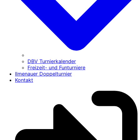
DBV Turnierkalender
Freizeit- und Funturniere
Ilmenauer Doppelturnier
Kontakt