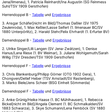
Jena/Ilmenau), 1. Patricia Reinhardt/Ina Augustin (SG Feinmess
Suhl/TSV 1909 Gersthofen)
Herrendoppel B -
Tabelle
und
Ergebnisse
3. Ansgar Schäfer[nicht im Bild]/Thomas Daßler (SV 1975
Zeulenroda), 1. Max Keßler/Lasse Seifert (1. Ilmenauer BC/SV
1880 Unterpörlitz), 2. Harald Stehr/Felix Ehrhardt (1. Erfurter BV)
Damendoppel B -
Tabelle
und
Ergebnisse
2. Ulrike Singer/Lilli Langen (SV Jena-Zwätzen), 1. Denise
Hanus/Lana Riese (1. BV Weimar), 3. Juliane Wohlgemuth/Sarah
Willig (TSV Dresden/TSV 1909 Gersthofen)
Herrendoppel F -
Tabelle
und
Ergebnisse
3. Chris Blankenburg/Philipp Görner (OTG 1902 Gera), 1.
Chongven/Detlef Heber (TSV Arnstadt/SV Rastenberg),
3. Marko Biele/Jens Scheer (BSG Einheit Sömmerda)
Damendoppel F -
Tabelle
und
Ergebnisse
2. Anke Grünig/Heike Haase (1. BC Mühlhausen), 1. Rebecca
Bickel[nicht im Bild]/Angela Clement (1. BC Schmalkalden/SV
1883 Schwarza), 3. Skye Schumann/Lena Femböck (SV 1880