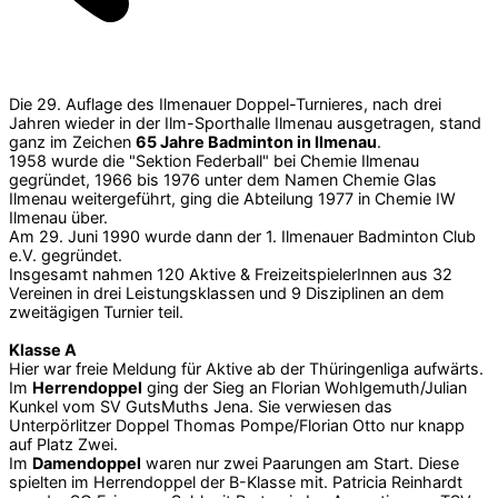
Die 29. Auflage des Ilmenauer Doppel-Turnieres, nach drei
Jahren wieder in der Ilm-Sporthalle Ilmenau ausgetragen, stand
ganz im Zeichen
65 Jahre Badminton in Ilmenau
.
1958 wurde die "Sektion Federball" bei Chemie Ilmenau
gegründet, 1966 bis 1976 unter dem Namen Chemie Glas
Ilmenau weitergeführt, ging die Abteilung 1977 in Chemie IW
Ilmenau über.
Am 29. Juni 1990 wurde dann der 1. Ilmenauer Badminton Club
e.V. gegründet.
Insgesamt nahmen 120 Aktive & FreizeitspielerInnen aus 32
Vereinen in drei Leistungsklassen und 9 Disziplinen an dem
zweitägigen Turnier teil.
Klasse A
Hier war freie Meldung für Aktive ab der Thüringenliga aufwärts.
Im
Herrendoppel
ging der Sieg an Florian Wohlgemuth/Julian
Kunkel vom SV GutsMuths Jena. Sie verwiesen das
Unterpörlitzer Doppel Thomas Pompe/Florian Otto nur knapp
auf Platz Zwei.
Im
Damendoppel
waren nur zwei Paarungen am Start. Diese
spielten im Herrendoppel der B-Klasse mit. Patricia Reinhardt