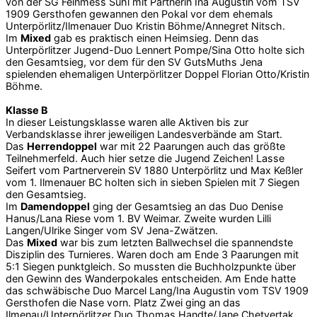
von der SG Feinmess Suhl mit Partnerin Ina Augustin vom TSV
1909 Gersthofen gewannen den Pokal vor dem ehemals
Unterpörlitz/Ilmenauer Duo Kristin Böhme/Annegret Nitsch.
Im
Mixed
gab es praktisch einen Heimsieg. Denn das
Unterpörlitzer Jugend-Duo Lennert Pompe/Sina Otto holte sich
den Gesamtsieg, vor dem für den SV GutsMuths Jena
spielenden ehemaligen Unterpörlitzer Doppel Florian Otto/Kristin
Böhme.
Klasse B
In dieser Leistungsklasse waren alle Aktiven bis zur
Verbandsklasse ihrer jeweiligen Landesverbände am Start.
Das
Herrendoppel
war mit 22 Paarungen auch das größte
Teilnehmerfeld. Auch hier setze die Jugend Zeichen! Lasse
Seifert vom Partnerverein SV 1880 Unterpörlitz und Max Keßler
vom 1. Ilmenauer BC holten sich in sieben Spielen mit 7 Siegen
den Gesamtsieg.
Im
Damendoppel
ging der Gesamtsieg an das Duo Denise
Hanus/Lana Riese vom 1. BV Weimar. Zweite wurden Lilli
Langen/Ulrike Singer vom SV Jena-Zwätzen.
Das
Mixed
war bis zum letzten Ballwechsel die spannendste
Disziplin des Turnieres. Waren doch am Ende 3 Paarungen mit
5:1 Siegen punktgleich. So mussten die Buchholzpunkte über
den Gewinn des Wanderpokales entscheiden. Am Ende hatte
das schwäbische Duo Marcel Lang/Ina Augustin vom TSV 1909
Gersthofen die Nase vorn. Platz Zwei ging an das
Ilmenau/Unterpörlitzer Duo Thomas Handte/Jane Chetvertak.