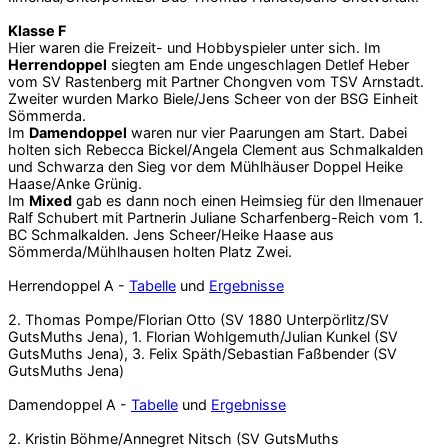
Klasse F
Hier waren die Freizeit- und Hobbyspieler unter sich. Im
Herrendoppel
siegten am Ende ungeschlagen Detlef Heber
vom SV Rastenberg mit Partner Chongven vom TSV Arnstadt.
Zweiter wurden Marko Biele/Jens Scheer von der BSG Einheit
Sömmerda.
Im
Damendoppel
waren nur vier Paarungen am Start. Dabei
holten sich Rebecca Bickel/Angela Clement aus Schmalkalden
und Schwarza den Sieg vor dem Mühlhäuser Doppel Heike
Haase/Anke Grünig.
Im
Mixed
gab es dann noch einen Heimsieg für den Ilmenauer
Ralf Schubert mit Partnerin Juliane Scharfenberg-Reich vom 1.
BC Schmalkalden. Jens Scheer/Heike Haase aus
Sömmerda/Mühlhausen holten Platz Zwei.
Herrendoppel A -
Tabelle
und
Ergebnisse
2. Thomas Pompe/Florian Otto (SV 1880 Unterpörlitz/SV
GutsMuths Jena), 1. Florian Wohlgemuth/Julian Kunkel (SV
GutsMuths Jena), 3. Felix Späth/Sebastian Faßbender (SV
GutsMuths Jena)
Damendoppel A -
Tabelle
und
Ergebnisse
2. Kristin Böhme/Annegret Nitsch (SV GutsMuths