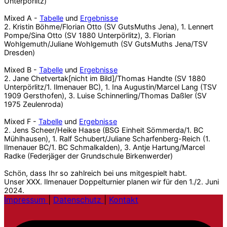
Unterpörlitz)
Mixed A -
Tabelle
und
Ergebnisse
2. Kristin Böhme/Florian Otto (SV GutsMuths Jena), 1. Lennert
Pompe/Sina Otto (SV 1880 Unterpörlitz), 3. Florian
Wohlgemuth/Juliane Wohlgemuth (SV GutsMuths Jena/TSV
Dresden)
Mixed B -
Tabelle
und
Ergebnisse
2. Jane Chetvertak[nicht im Bild]/Thomas Handte (SV 1880
Unterpörlitz/1. Ilmenauer BC), 1. Ina Augustin/Marcel Lang (TSV
1909 Gersthofen), 3. Luise Schinnerling/Thomas Daßler (SV
1975 Zeulenroda)
Mixed F -
Tabelle
und
Ergebnisse
2. Jens Scheer/Heike Haase (BSG Einheit Sömmerda/1. BC
Mühlhausen), 1. Ralf Schubert/Juliane Scharfenberg-Reich (1.
Ilmenauer BC/1. BC Schmalkalden), 3. Antje Hartung/Marcel
Radke (Federjäger der Grundschule Birkenwerder)
Schön, dass Ihr so zahlreich bei uns mitgespielt habt.
Unser XXX. Ilmenauer Doppelturnier planen wir für den 1./2. Juni
2024.
Impressum
|
Datenschutz
|
Kontakt