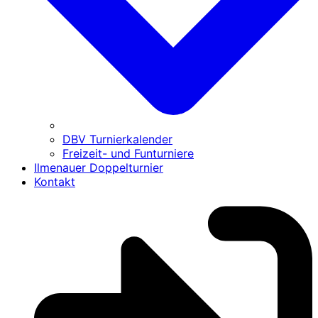
DBV Turnierkalender
Freizeit- und Funturniere
Ilmenauer Doppelturnier
Kontakt