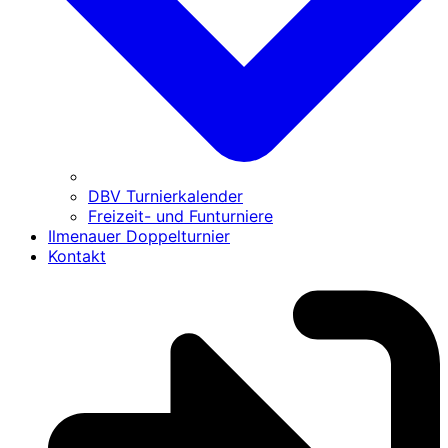
DBV Turnierkalender
Freizeit- und Funturniere
Ilmenauer Doppelturnier
Kontakt