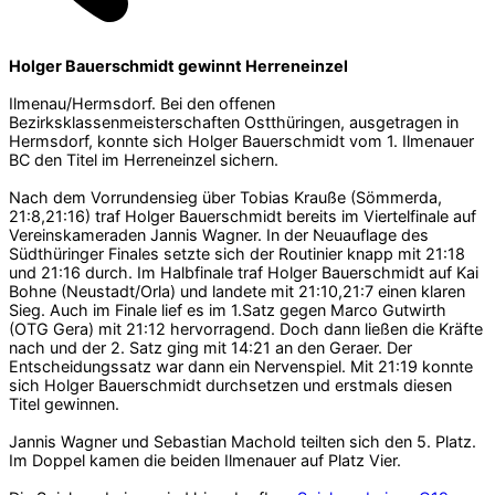
Holger Bauerschmidt gewinnt Herreneinzel
Ilmenau/Hermsdorf. Bei den offenen
Bezirksklassenmeisterschaften Ostthüringen, ausgetragen in
Hermsdorf, konnte sich Holger Bauerschmidt vom 1. Ilmenauer
BC den Titel im Herreneinzel sichern.
Nach dem Vorrundensieg über Tobias Krauße (Sömmerda,
21:8,21:16) traf Holger Bauerschmidt bereits im Viertelfinale auf
Vereinskameraden Jannis Wagner. In der Neuauflage des
Südthüringer Finales setzte sich der Routinier knapp mit 21:18
und 21:16 durch. Im Halbfinale traf Holger Bauerschmidt auf Kai
Bohne (Neustadt/Orla) und landete mit 21:10,21:7 einen klaren
Sieg. Auch im Finale lief es im 1.Satz gegen Marco Gutwirth
(OTG Gera) mit 21:12 hervorragend. Doch dann ließen die Kräfte
nach und der 2. Satz ging mit 14:21 an den Geraer. Der
Entscheidungssatz war dann ein Nervenspiel. Mit 21:19 konnte
sich Holger Bauerschmidt durchsetzen und erstmals diesen
Titel gewinnen.
Jannis Wagner und Sebastian Machold teilten sich den 5. Platz.
Im Doppel kamen die beiden Ilmenauer auf Platz Vier.